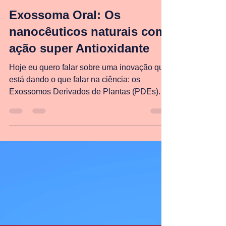
Lucas Portilho
22 de fev.
2 min de leitura
Exossoma Oral: Os
nanocêuticos naturais com
ação super Antioxidante
Hoje eu quero falar sobre uma inovação que
está dando o que falar na ciência: os
Exossomos Derivados de Plantas (PDEs).