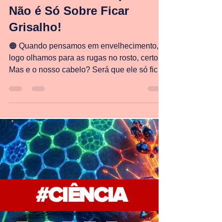
Lucas Portilho
8 de mar.
4 min de leitura
Envelhecimento Capilar:
Não é Só Sobre Ficar
Grisalho!
🟠 Quando pensamos em envelhecimento,
logo olhamos para as rugas no rosto, certo?
Mas e o nosso cabelo? Será que ele só fica
branco ou tem mais coisa acontecendo ali no
couro cabeludo?