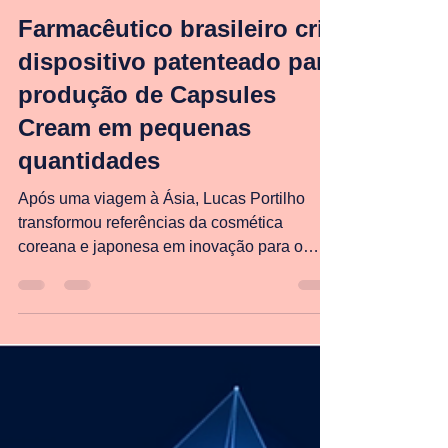
Lucas Portilho
25 de jul.
6 min de leitura
Farmacêutico brasileiro cria
dispositivo patenteado para
produção de Capsules
Cream em pequenas
quantidades
Após uma viagem à Ásia, Lucas Portilho
transformou referências da cosmética
coreana e japonesa em inovação para o
mercado brasileiro e desenvolveu uma
solução inédita para farmácias de
manipulação O farmacêutico, pesquisador e
especialista em cosmetologia Lucas Portilho
desenvolveu, projetou, patenteou e lançou
um dispositivo inédito que permite a