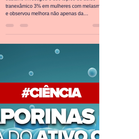
Ácido Tranexâmico: Muito
além do Melasma
trabalho investigou o uso tópico de ácido
tranexâmico 3% em mulheres com melasma
e observou melhora não apenas da
pigmentação, mas também das linhas finas
ao redor dos olhos.