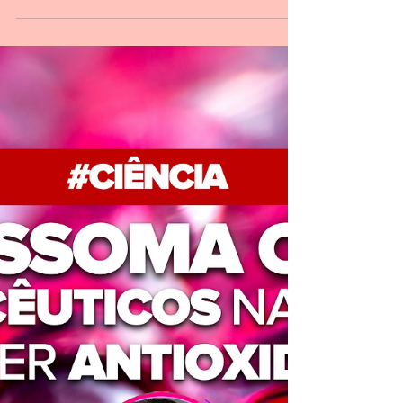
Melasma 2026: Guia de
ativos clareadores
sintéticos e vegetais
O tema de hoje é o Melasma, essa
hiperpigmentação que tira o sono de tantos
pacientes e desafia nós, formuladores, todos
os dias. A busca pelo "milagre" do
clareamento nunca para, e a ciência tem
trazido novidades.