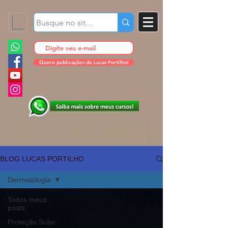
Quero publicações do Lucas Portilho!
BLOG LUCAS PORTILHO
Dermatologia
Todos meus
posts
Proteção Solar