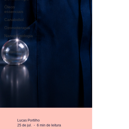
Óleos
essenciais
Canabidiol
Ozonioterapia
Nanotecnologia
Vitiligo
melasma
rugas