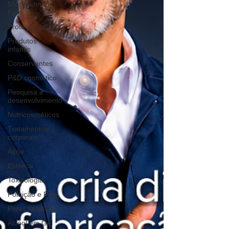
Microbioma e
Pele
Proteção solar
Produtos
infantis
Conservantes
P&D cosmético
Pesquisa e
desenvolvimento
Nutricosméticos
Tratamentos
corporais
Acne
Estética
Toxicologia
Poluição e Pele
Peles sensíveis
Álcool em Gel