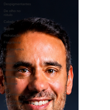
Despigmentantes
De olho no
rótulo
Cabelo
Rugas
Hidratação
Fragrância
In Cosmetics
Cursos
Maquiagem
Rosacea
Farmácia
Psoríase
INCI
Cosméticos
Ingredientes
cosméticos