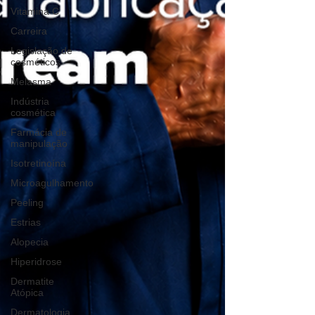
Vitamina C
Carreira
Legislação de
cosméticos
Melasma
Indústria
cosmética
Farmácia de
manipulação
Isotretinoína
Microagulhamento
Peeling
Estrias
Alopecia
Hiperidrose
Dermatite
Atópica
Dermatologia