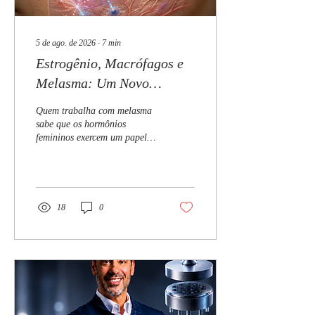
5 de ago. de 2026
∙
7
min
Estrogênio, Macrófagos e
Melasma: Um Novo
Mecanismo Pode Explicar
Quem trabalha com melasma
a Pigmentação Hormonal
sabe que os hormônios
femininos exercem um papel
importante no aparecimento e
na piora das manchas.
18
0