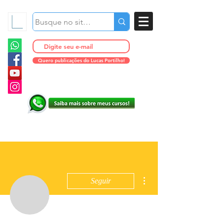
Quero publicações do Lucas Portilho!
Mais ações
Seguir
Administrador