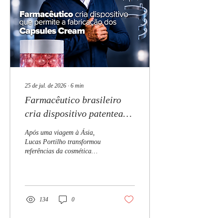
25 de jul. de 2026
∙
6
min
Farmacêutico brasileiro
cria dispositivo patenteado
para produção de Capsules
Após uma viagem à Ásia,
Cream em pequenas
Lucas Portilho transformou
referências da cosmética
quantidades
coreana e japonesa em
inovação para o mercado
brasileiro e desenvolveu uma
solução inédita para
farmácias de manipulação O
134
0
farmacêutico, pesquisador e
especialista em cosmetologia