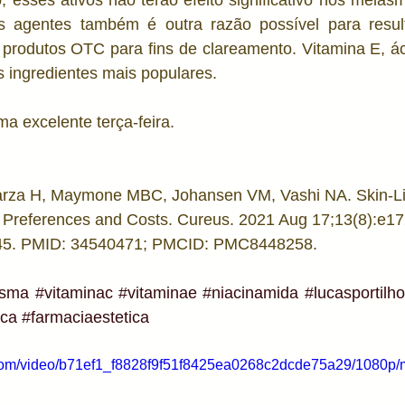
 esses ativos não terão efeito significativo nos melas
s agentes também é outra razão possível para resul
produtos OTC para fins de clareamento. Vitamina E, áci
 ingredientes mais populares. 
a excelente terça-feira.
rza H, Maymone MBC, Johansen VM, Vashi NA. Skin-Li
Preferences and Costs. Cureus. 2021 Aug 17;13(8):e172
245. PMID: 34540471; PMCID: PMC8448258.
asma
#vitaminac
#vitaminae
#niacinamida
#lucasportilho
ica
#farmaciaestetica
ic.com/video/b71ef1_f8828f9f51f8425ea0268c2dcde75a29/1080p/