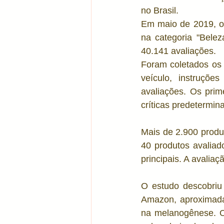
no Brasil.
Tratamentos corporais
Acn
Em maio de 2019, os
na categoria "Bele
40.141 avaliações. 
Álcool em Gel
Vitamina C
Foram coletados os 
veículo, instruções
avaliações. Os prime
críticas predetermin
Mais de 2.900 produ
40 produtos avaliad
principais. A avaliaç
O estudo descobriu
Amazon, aproximadam
na melanogênese. O