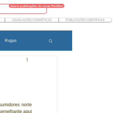
Quero publicações do Lucas Portilho!
LEGISLAÇÕES COSMÉTICAS
PUBLICAÇÕES CIENTÍFICAS
Rugas
Farmácia
teção solar
Nutricosméticos
sumidores norte 
semelhante aqui 