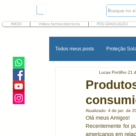
INÍCIO
Vídeos farmacotécnicos
PÓS GRADUAÇÃO
Todos meus posts
Proteção Sol
Lucas Portilho
21 d
Hidratação
Fragrância
Produtos
consumi
Psoríase
INCI Cosméticos
Atualizado:
4 de jan. de 2
Olá meus Amigos! 
Produtos infantis
Conserva
Recentemente foi pu
americanos em relaçã