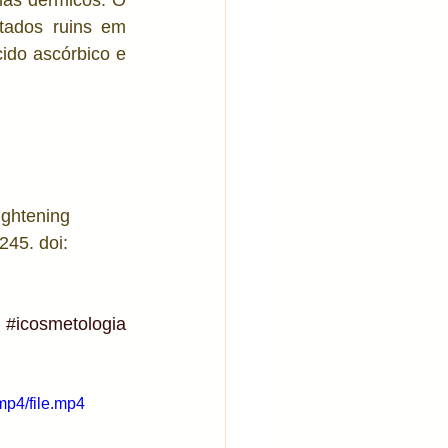
mas dérmicos. O 
tados ruins em 
do ascórbico e 
ghtening 
45. doi: 
#icosmetologia
mp4/file.mp4