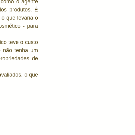
 como o agente 
os produtos. É 
o que levaria o 
mético - para 
ico teve o custo 
e não tenha um 
opriedades de 
valiados, o que 