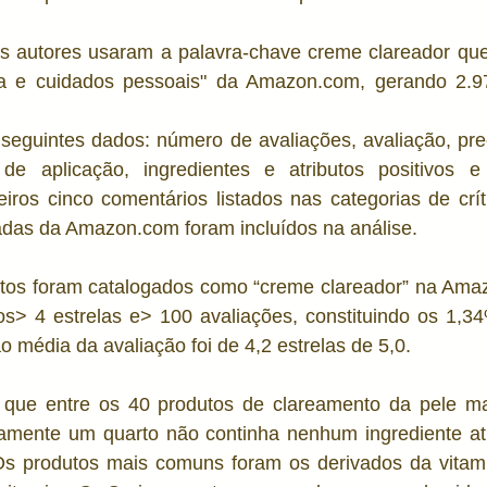
e
Estética
Toxicologia
Poluição e Pele
Pel
 autores usaram a palavra-chave creme clareador que 
za e cuidados pessoais" da Amazon.com, gerando 2.97
seguintes dados: número de avaliações, avaliação, preç
 de aplicação, ingredientes e atributos positivos e
iros cinco comentários listados nas categorias de críti
adas da Amazon.com foram incluídos na análise. 
tos foram catalogados como “creme clareador” na Ama
os> 4 estrelas e> 100 avaliações, constituindo os 1,34
ão média da avaliação foi de 4,2 estrelas de 5,0.
 que entre os 40 produtos de clareamento da pele ma
ente um quarto não continha nenhum ingrediente ativo
s produtos mais comuns foram os derivados da vitami