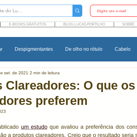
E-BOOKS GRATUITOS
BLOG LUCAS PORTILHO
SOBRE
ar
Despigmentantes
De olho no rótulo
Cabelo
e set. de 2021
2 min de leitura
In Cosmetics
Cursos
Maquiagem
Rosacea
 Clareadores: O que os
dores preferem
Ingredientes cosméticos
Microbioma e Pele
Pro
023
ntes
P&D cosmético
Pesquisa e desenvolvimento
blicado 
um estudo
 que avaliou a preferência dos con
o a produtos clareadores. Creio que o resultado seria 