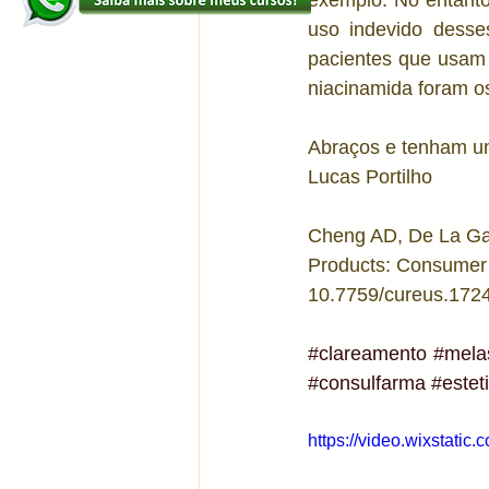
exemplo. No entanto,
uso indevido desse
pacientes que usam 
niacinamida foram os
Abraços e tenham um
Lucas Portilho
Cheng AD, De La Ga
Products: Consumer 
10.7759/cureus.17
#clareamento
#mel
#consulfarma
#estet
https://video.wixstat