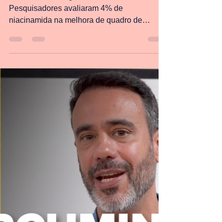
Lucas Portilho
30 de jan. de 2024
1 min de leitura
Niacinamida na psoríase
🟦 Olá meus Amigos! boa noite! 🟨
Pesquisadores avaliaram 4% de
niacinamida na melhora de quadro de
psoríase leve a moderada. Psoríase...