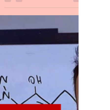
estudo recém publicado! 🟨 A combinação
não é nova, mas os efeitos na epiderme sim!
🟩 é a...