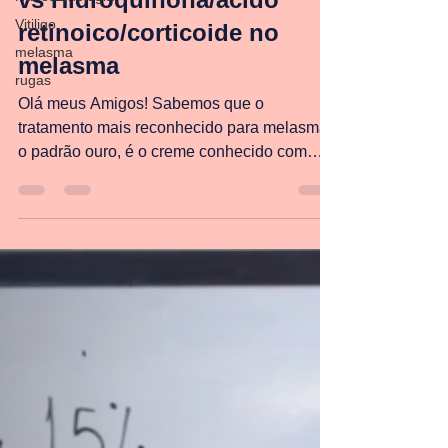
Vitiligo
vs Hidroquinona/ácido
melasma
retinoico/corticoide no
rugas
melasma
Olá meus Amigos! Sabemos que o
tratamento mais reconhecido para melasma,
o padrão ouro, é o creme conhecido com
tripla combinação, a...