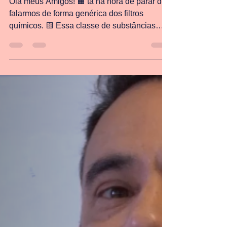
Lucas Portilho
4 de fev. de 2024
1 min de leitura
Filtro solar causa câncer?
Olá meus Amigos! 🟧 tá na hora de parar de
falarmos de forma genérica dos filtros
químicos. 🟨 Essa classe de substâncias
pode ser...