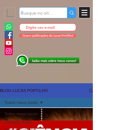
Quero publicações do Lucas Portilho!
BLOG LUCAS PORTILHO
Todos meus posts
Todos meus posts
Proteção Solar