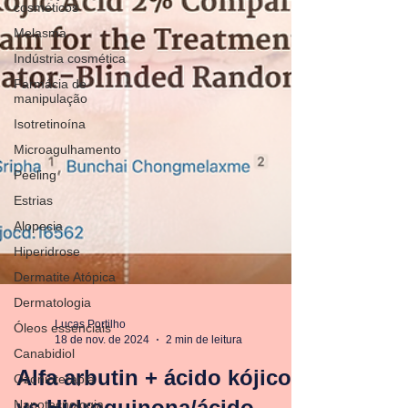
cosméticos
Melasma
Indústria cosmética
Farmácia de
manipulação
Isotretinoína
Microagulhamento
Peeling
Estrias
Alopecia
Hiperidrose
Dermatite Atópica
Dermatologia
Óleos essenciais
Canabidiol
Lucas Portilho
18 de nov. de 2024
2 min de leitura
Ozonioterapia
Alfa arbutin + ácido kójico
Nanotecnologia