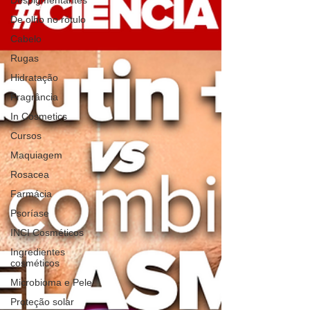
Despigmentantes
De olho no rótulo
Cabelo
Rugas
Hidratação
Fragrância
In Cosmetics
Cursos
Maquiagem
Rosacea
Farmácia
Psoríase
INCI Cosméticos
Ingredientes
cosméticos
Microbioma e Pele
Proteção solar