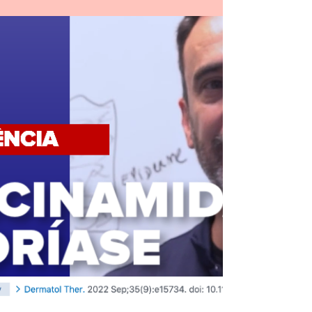
🟦 Olá meus Amigos! boa noite! 🟨 Segue
uma aula explicando quanto aplicar de
protetor no corpo todo! abraços! #makeup
#lucasportilho...