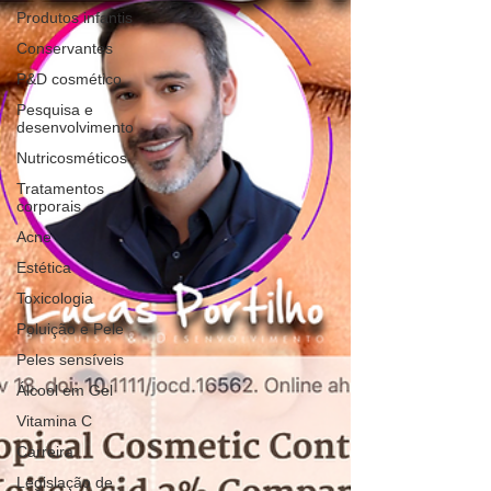
Produtos infantis
Conservantes
P&D cosmético
Pesquisa e
desenvolvimento
Nutricosméticos
Tratamentos
corporais
Acne
Estética
Toxicologia
Poluição e Pele
Peles sensíveis
Álcool em Gel
Vitamina C
Carreira
Legislação de