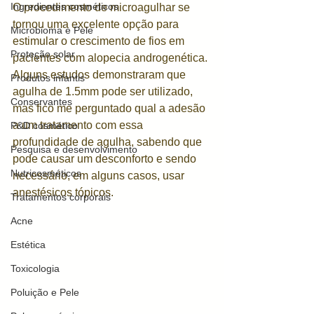
Ingredientes cosméticos
O procedimento de microagulhar se 
tornou uma excelente opção para 
Microbioma e Pele
estimular o crescimento de fios em 
Proteção solar
pacientes com alopecia androgenética. 
Alguns estudos demonstraram que 
Produtos infantis
agulha de 1.5mm pode ser utilizado, 
Conservantes
mas fico me perguntado qual a adesão 
a um tratamento com essa 
P&D cosmético
profundidade de agulha, sabendo que 
Pesquisa e desenvolvimento
pode causar um desconforto e sendo 
Nutricosméticos
necessário, em alguns casos, usar 
anestésicos tópicos. 
Tratamentos corporais
Acne
Estética
Toxicologia
Poluição e Pele