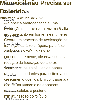
Minoxidil não Precisa ser
Despigmentantes
Dolorido
De olho no rótulo
Atualizado:
4 de jan. de 2023
Cabelo
A alopecia androgenética é uma 
Rugas
disfunção que envolve a enzima 5-alfa-
redutase tanto em homens e mulheres. 
Hidratação
Ocorre um processo de aceleração na 
Fragrância
transição da fase anágena para fase 
catágena no folículo capilar, 
In Cosmetics
consequentemente, observamos uma 
Cursos
redução da liberação de fatores 
Maquiagem
secretados pelas células da papila 
dérmica, importantes para estimular o 
Rosacea
crescimento dos fios. Em contrapartida, 
Farmácia
ocorre um aumento da apoptose 
dessas células e posterior 
Psoríase
miniaturização do folículo. 
INCI Cosméticos