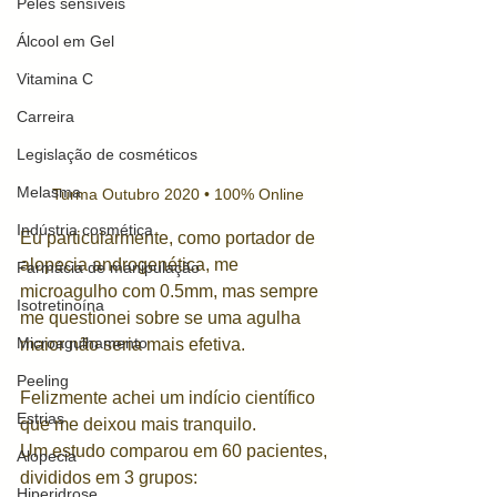
Peles sensíveis
Álcool em Gel
Vitamina C
Carreira
Legislação de cosméticos
Melasma
Turma Outubro 2020 • 100% Online
Indústria cosmética
Eu particularmente, como portador de 
alopecia androgenética, me 
Farmácia de manipulação
microagulho com 0.5mm, mas sempre 
Isotretinoína
me questionei sobre se uma agulha 
Microagulhamento
maior não seria mais efetiva. 
Peeling
Felizmente achei um indício científico 
Estrias
que me deixou mais tranquilo. 
Um estudo comparou em 60 pacientes, 
Alopecia
divididos em 3 grupos:
Hiperidrose