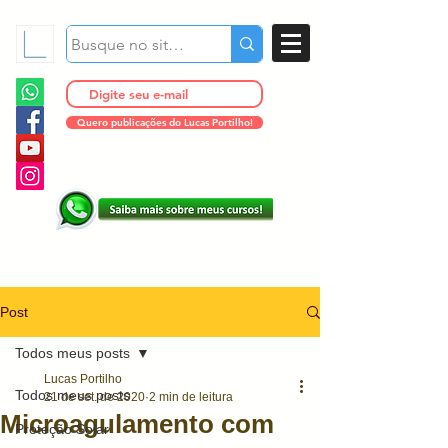
Quero publicações do Lucas Portilho!
Post
Todos meus posts
Lucas Portilho
Todos meus posts
21 de set. de 2020
2 min de leitura
Microagulamento com
Proteção Solar