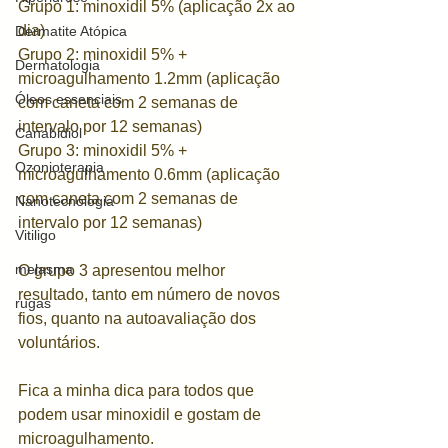
Grupo 1: minoxidil 5% (aplicação 2x ao 
dia)
Dermatite Atópica
Grupo 2: minoxidil 5% + 
Dermatologia
microagulhamento 1.2mm (aplicação 
Óleos essenciais
com caneta com 2 semanas de 
intervalo por 12 semanas)
Canabidiol
Grupo 3: minoxidil 5% + 
Ozonioterapia
microagulhamento 0.6mm (aplicação 
com caneta com 2 semanas de 
Nanotecnologia
intervalo por 12 semanas)
Vitiligo
melasma
O grupo 3 apresentou melhor 
resultado, tanto em número de novos 
rugas
fios, quanto na autoavaliação dos 
voluntários. 
Fica a minha dica para todos que 
podem usar minoxidil e gostam de 
microagulhamento. 