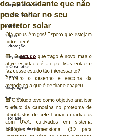
do antioxidante que não
Despigmentantes
pode faltar no seu
De olho no rótulo
protetor solar
Cabelo
Olá meus Amigos! Espero que estejam 
Rugas
todos bem!
Hidratação
Fragrância
🟥  O 
estudo
 que trago é novo, mas o 
ativo estudado é antigo. Mas então o 
In Cosmetics
faz desse estudo tão interessante? 
Cursos
Primeiro o desenho e escolha da 
metodologia que é de tirar o chapéu. 
Maquiagem
Rosacea
🟧 O estudo teve como objetivo analisar 
o efeito da carnosina no proteoma de 
Farmácia
fibroblastos de pele humana irradiados 
Psoríase
com UVA, cultivados em sistema 
INCI Cosméticos
biológico tridimensional (3D para 