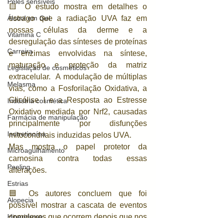
Peles sensíveis
🟨 O estudo mostra em detalhes o 
Álcool em Gel
estrago que a radiação UVA faz em 
nossas células da derme e a 
Vitamina C
desregulação das sínteses de proteínas 
Carreira
e enzimas envolvidas na síntese, 
maturação e proteção da matriz 
Legislação de cosméticos
extracelular.  A modulação de múltiplas 
Melasma
vias, como a Fosforilação Oxidativa, a 
Glicólise I e a Resposta ao Estresse 
Indústria cosmética
Oxidativo mediada por Nrf2, causadas 
Farmácia de manipulação
principalmente por disfunções 
Isotretinoína
mitocondriais induzidas pelos UVA. 
Mas mostra o papel protetor da 
Microagulhamento
carnosina contra todas essas 
Peeling
alterações.
Estrias
🟦 Os autores concluem que foi 
Alopecia
possível mostrar a cascata de eventos 
Hiperidrose
complexos que ocorrem depois que nos 