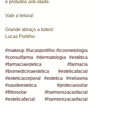
e protudos anti-idade.
Vale a leitura!
Grande abraço a todos!
Lucas Portilho
#makeup
#lucasportilho
#icosmetologia
#consulfarma
#dermatologia
#estética
#farmaciaestetica
#farmacia
#biomedicinaestetica
#esteticafacial
#esteticacorporal
#estetica
#melasma
#saudeestetica
#protecaosolar
#filtrosolar
#harmonizacaofacial
#esteticafacial
#harmonizacaofacial
#harmonizacaocorporal
#peelingfacial
#peelings
#maquiagem
#tricologia
#cabelos
#cabelo
#saudecapilar
#vitiligo
#acne