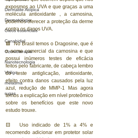
exposmos ao UVA e que graças a uma 
Dermatite Atópica
molécula antioxidante , a carnosina, 
Dermatologia
podemos oferecer a proteção da derme 
contra os danos UVA. 
Óleos essenciais
Canabidiol
🟪  No Brasil temos o Dragosine, que é 
o nome comercial da carnosina e que 
Ozonioterapia
possui inúmeros testes de eficácia 
Nanotecnologia
feitos pelo fabricante, de cabeça lembro 
Vitiligo
do teste antiglicação, antioxidante, 
efeito contra danos causados pela luz 
melasma
azul, redução de MMP-1 Mas agora 
rugas
temos a explicação em nível proteômico 
sobre os benefícios que este novo 
estudo trouxe. 
🟨  Uso indicado de 1% a 4% e 
recomendo adicionar em protetor solar 