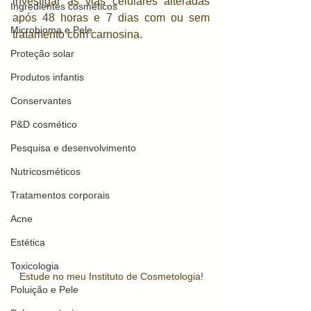
investigar as vias celulares alteradas 
Ingredientes cosméticos
após 48 horas e 7 dias com ou sem 
Microbioma e Pele
tratamento com carnosina. 
Proteção solar
Produtos infantis
Conservantes
P&D cosmético
Pesquisa e desenvolvimento
Nutricosméticos
Tratamentos corporais
Acne
Estética
Toxicologia
Estude no meu Instituto de Cosmetologia!
Poluição e Pele