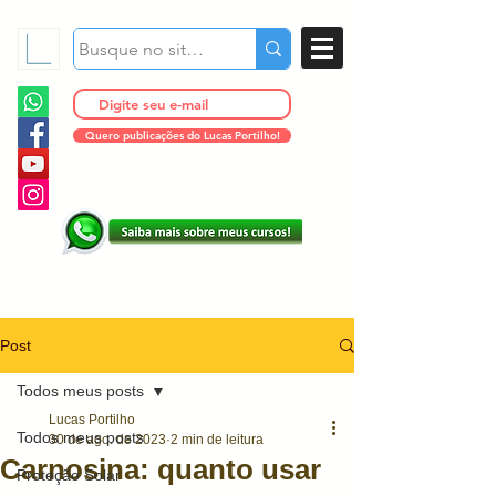
Quero publicações do Lucas Portilho!
Post
Todos meus posts
Lucas Portilho
Todos meus posts
30 de ago. de 2023
2 min de leitura
Carnosina: quanto usar
Proteção Solar