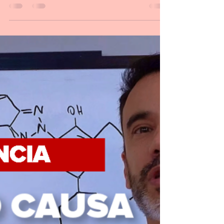
Trocar "protetor solar" por
"protetor anti-luz"?
Olá meus amigos e amigas! 🟡 Minha
recomendação de leitura de hoje é um artigo
recém publicado onde os autores sugerem a
mudança do...