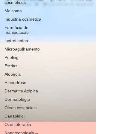
cosméticos
Melasma
Indústria cosmética
Farmácia de
manipulação
Isotretinoína
Microagulhamento
Peeling
Estrias
Alopecia
Hiperidrose
Dermatite Atópica
Dermatologia
Óleos essenciais
Canabidiol
Ozonioterapia
Nanotecnologia