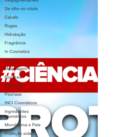
Despigmentantes
De olho no rótulo
Cabelo
Rugas
Hidratação
Fragrância
In Cosmetics
Cursos
Maquiagem
Rosacea
Farmácia
Psoríase
INCI Cosméticos
Ingredientes
cosméticos
Microbioma e Pele
Proteção solar