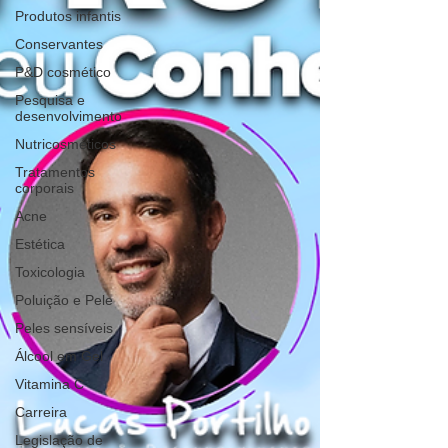
Produtos infantis
Conservantes
P&D cosmético
Pesquisa e
desenvolvimento
Nutricosméticos
Tratamentos
corporais
Acne
Estética
Toxicologia
Poluição e Pele
Peles sensíveis
Álcool em Gel
Vitamina C
Carreira
Legislação de