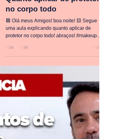
Lucas Portilho
31 de jan. de 2024
1 min de leitura
Quanto aplicar de protetor
no corpo todo
🟦 Olá meus Amigos! boa noite! 🟨 Segue
uma aula explicando quanto aplicar de
protetor no corpo todo! abraços! #makeup
#lucasportilho...