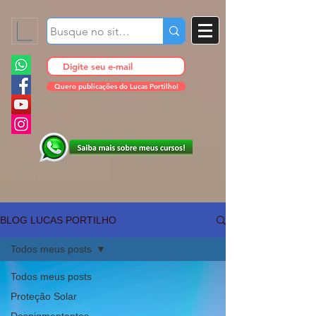
Quero publicações do Lucas Portilho!
BLOG LUCAS PORTILHO
Todos meus posts
Todos meus posts
Proteção Solar