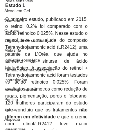
Peles sensíveis
Estudo 1
Álcool em Gel
O primeiro estudo, publicado em 2015, 
Vitamina C
o retinol 0.2% foi comparado com o 
Carreira
ácido retinoico 0.025%. Nesse estudo o 
retinol teve uma ajuda do composto 
Legislação de cosméticos
Tetrahydrojasmonic acid (LR2412), uma 
Melasma
patente da L’Oréal que ajuda no 
Indústria cosmética
aumento da síntese de ácido 
hialurônico. A associação do retinol + 
Farmácia de manipulação
Tetrahydrojasmonic acid foram testados 
Isotretinoína
vs
 ácido retinoico 0.025%. Foram 
avaliados parâmetros como redução de 
Microagulhamento
rugas, pigmentação, poros e fotodano. 
Peeling
120 mulheres participaram do estudo 
Estrias
que concluiu que os tratamentos 
não 
diferem em efetividade
 e que o creme 
Alopecia
com retinol/LR2412 teve maior 
Hiperidrose