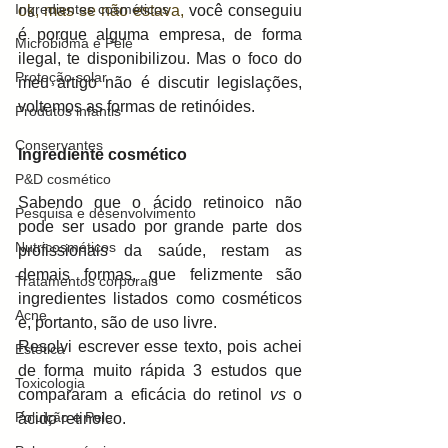
Ingredientes cosméticos
ok, mas se não estava, 
você conseguiu 
é porque alguma empresa, de forma 
Microbioma e Pele
ilegal, te disponibilizou. Mas o foco do 
Proteção solar
meu artigo não é discutir legislações, 
voltemos as formas de retinóides. 
Produtos infantis
Conservantes
Ingrediente cosmético
P&D cosmético
Sabendo que o ácido retinoico não 
Pesquisa e desenvolvimento
pode ser usado por grande parte dos 
Nutricosméticos
profissionais da saúde, restam as 
demais formas, que felizmente são 
Tratamentos corporais
ingredientes listados como cosméticos 
Acne
e, portanto, são de uso livre. 
Resolvi escrever esse texto, pois achei 
Estética
de forma muito rápida 3 estudos que 
Toxicologia
compararam a eficácia do retinol 
vs
 o 
Poluição e Pele
ácido retinoico. 