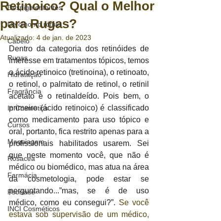
Retinoico? Qual o Melhor
Despigmentantes
para Rugas?
De olho no rótulo
Atualizado:
4 de jan. de 2023
Cabelo
Dentro da categoria dos retinóides de 
Rugas
interesse em tratamentos tópicos, temos 
o ácido retinoico (tretinoina), o retinoato, 
Hidratação
o retinol, o palmitato de retinol, o retinil 
Fragrância
acetato e o retinaldeído. Pois bem, o 
primeiro (ácido retinoico) é classificado 
In Cosmetics
como medicamento para uso tópico e 
Cursos
oral, portanto, fica restrito apenas para a 
Maquiagem
profissionais habilitados usarem. Sei 
que neste momento você, que não é 
Rosacea
médico ou biomédico, mas atua na área 
Farmácia
da cosmetologia, pode estar se 
perguntando...”mas, se é de uso 
Psoríase
médico, como eu consegui?”. 
Se você 
INCI Cosméticos
estava sob supervisão de um médico, 