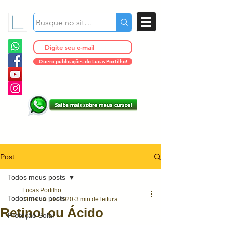
Quero publicações do Lucas Portilho!
Post
Todos meus posts
Lucas Portilho
Todos meus posts
31 de out. de 2020
3 min de leitura
Retinol ou Ácido
Proteção Solar