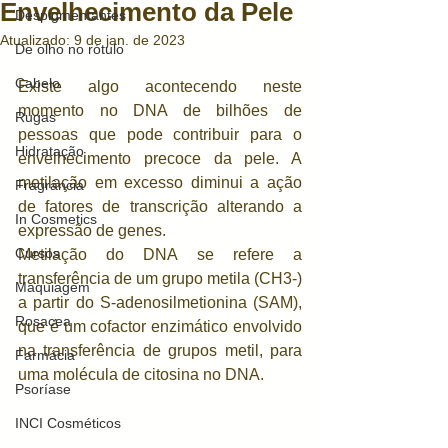
Envelhecimento da Pele
Despigmentantes
Atualizado:
9 de jan. de 2023
De olho no rótulo
Cabelo
Existe algo acontecendo neste 
momento no DNA de bilhões de 
Rugas
pessoas que pode contribuir para o 
Hidratação
envelhecimento precoce da pele. A 
metilação em excesso diminui a ação 
Fragrância
de fatores de transcrição alterando a 
In Cosmetics
expressão de genes.
Cursos
Metilação do DNA se refere a 
transferência de um grupo metila (CH3-) 
Maquiagem
a partir do S-adenosilmetionina (SAM), 
Rosacea
que é um cofactor enzimático envolvido 
na transferência de grupos metil, para 
Farmácia
uma molécula de citosina no DNA.
Psoríase
INCI Cosméticos