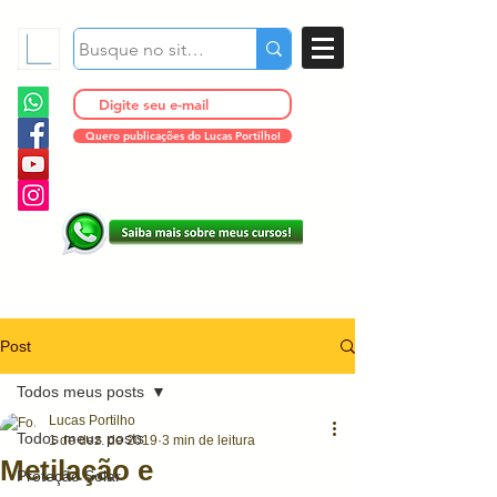
Quero publicações do Lucas Portilho!
Post
Todos meus posts
Lucas Portilho
Todos meus posts
1 de dez. de 2019
3 min de leitura
Metilação e
Proteção Solar