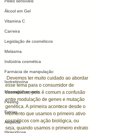
Peles sensíveis
Álcool em Gel
Vitamina C
Carreira
Legislação de cosméticos
Melasma
Indústria cosmética
Farmácia de manipulação
 Devemos ter muito cuidado ao abordar 
Isotretinoína
esse tema para o consumidor de 
Microagulhamento
cosméticos, pois é comum a confusão 
entre modulação de genes e mutação 
Peeling
genética. A primeira acontece desde o 
Estrias
momento que usamos o primeiro ativo 
cosméticos com ação biológica, ou 
Alopecia
seja, quando usamos o primeiro extrato 
Hiperidrose