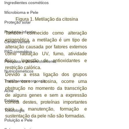
Ingredientes cosméticos
Microbioma e Pele
 Figura 1. Metilação da citosina
Proteção solar
Produtos infantis
Também conhecido como alteração 
epigenética, a metilação é um tipo de 
Conservantes
alteração causada por fatores externos 
P&D cosmético
como radiação UV, fumo, atividade 
física, ingestão de antioxidantes e 
Pesquisa e desenvolvimento
restrição calórica.
Nutricosméticos
Devido a essa ligação dos grupos 
Tratamentos corporais
metila com a citosina, ocorre uma 
obstrução no momento da transcrição 
Acne
de alguns genes e sem a expressão 
Estética
correta destes, proteínas importantes 
para a manutenção, formação e 
Toxicologia
sustentação da pele não são formadas.
Poluição e Pele