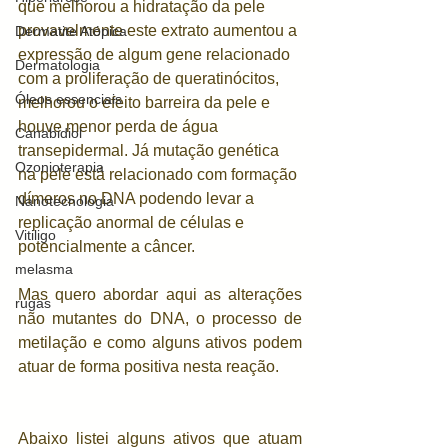
que melhorou a hidratação da pele 
provavelmente este extrato aumentou a 
Dermatite Atópica
expressão de algum gene relacionado 
Dermatologia
com a proliferação de queratinócitos, 
Óleos essenciais
melhorou o efeito barreira da pele e 
houve menor perda de água 
Canabidiol
transepidermal. Já mutação genética 
Ozonioterapia
na pele está relacionado com formação 
dímeros no DNA podendo levar a 
Nanotecnologia
replicação anormal de células e 
Vitiligo
potencialmente a câncer.
melasma
Mas quero abordar aqui as alterações 
rugas
não mutantes do DNA, o processo de 
metilação e como alguns ativos podem 
atuar de forma positiva nesta reação.
Abaixo listei alguns ativos que atuam 