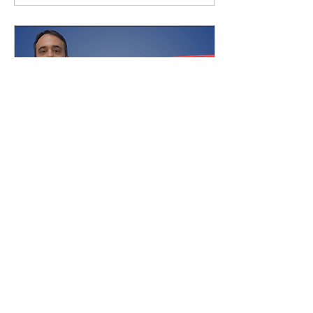
30 de out. de 2020
∙
1
min
Sou Farmacêutico e Odeio
Laboratório
Não falo por mim, que sempre
amei trabalhar em
laboratório, mas todos nós
lembramos de algum ou