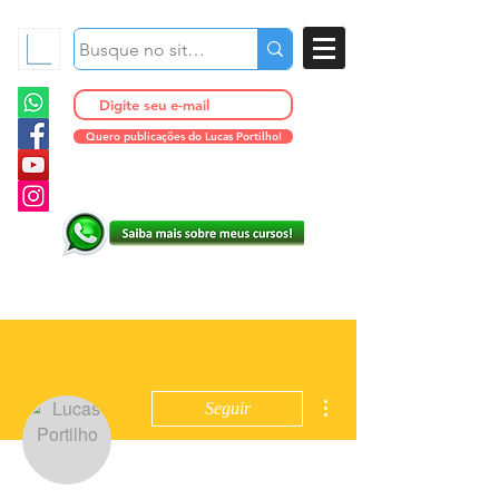
Quero publicações do Lucas Portilho!
Mais ações
Seguir
Administrador