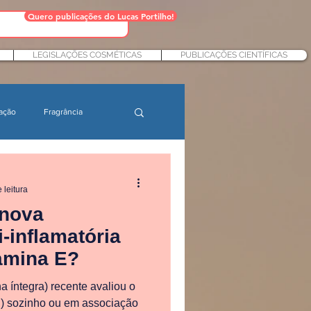
Quero publicações do Lucas Portilho!
LEGISLAÇÕES COSMÉTICAS
PUBLICAÇÕES CIENTÍFICAS
ação
Fragrância
Ingredientes cosméticos
 leitura
 nova
 e desenvolvimento
-inflamatória
amina E?
eles sensíveis
a íntegra) recente avaliou o
C) sozinho ou em associação