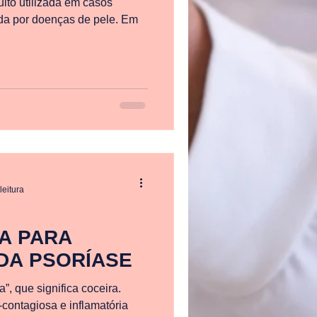
uito utilizada em casos
ada por doenças de pele. Em
leitura
A PARA
DA PSORÍASE
”, que significa coceira.
contagiosa e inflamatória