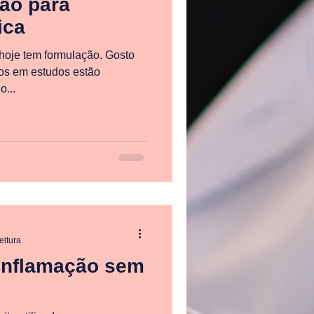
ão para
ica
hoje tem formulação. Gosto
dos em estudos estão
o...
eitura
Inflamação sem