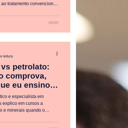
 ao tratamento convencional
ta? Atuar no eixo inflamação–
principais motores da
e leitura
vs petrolato:
o comprova,
ue eu ensino
tico e especialista em
is e minerais quando o
 barreira e renovação
plificaram isso através de