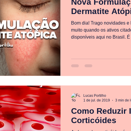
Nova Formulaç
Dermatite Atóp
Bom dia! Trago novidades e 
muito quando os ativos cita
disponíveis aqui no Brasil. É 
Lucas Portilho
1 de jul. de 2019
3 min de l
Como Reduzir 
Corticóides