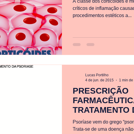
A classe dos corticóides é m
críticos de inflamação caus
procedimentos estéticos a...
Lucas Portilho
4 de jun. de 2015
1 min de 
PRESCRIÇÃO
FARMACÊUTIC
TRATAMENTO 
Psoríase vem do grego “psora
Trata-se de uma doença não-