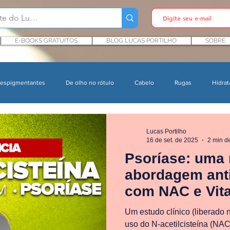
E-BOOKS GRATUITOS
BLOG LUCAS PORTILHO
SOBRE
espigmentantes
De olho no rótulo
Cabelo
Rugas
Hidrat
agem
Rosacea
Farmácia
Psoríase
INCI Cosméticos
Lucas Portilho
16 de set. de 2025
2 min de
Psoríase: uma
Produtos infantis
Conservantes
P&D cosmético
Pesquisa
abordagem anti
com NAC e Vit
orais
Acne
Estética
Toxicologia
Poluição e Pele
P
Um estudo clínico (liberado n
uso do N-acetilcisteína (NA