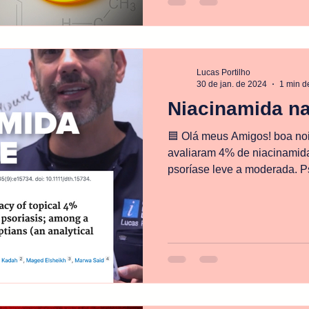
um estudo clínico muito bem
julho de 2025 no Journal of C
Lucas Portilho
30 de jan. de 2024
1 min de
Niacinamida na
🟦 Olá meus Amigos! boa noi
avaliaram 4% de niacinamid
psoríase leve a moderada. Ps