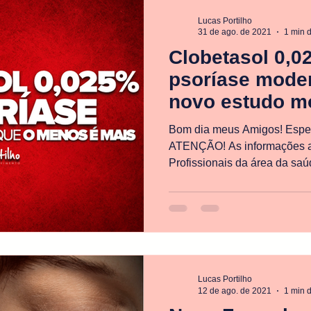
Lucas Portilho
31 de ago. de 2021
1 min d
Clobetasol 0,0
psoríase moder
novo estudo m
menos é mais
Bom dia meus Amigos! Esper
ATENÇÃO! As informações a 
Profissionais da área da saúd
Lucas Portilho
12 de ago. de 2021
1 min d