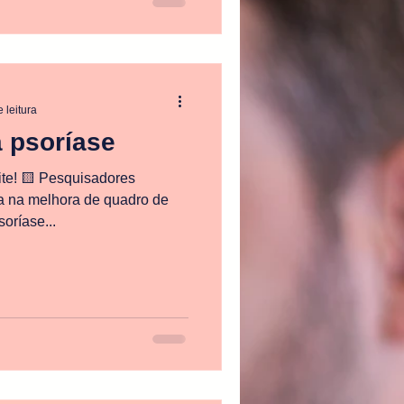
 conduzido e publicado em
linical Medicine.
 leitura
 psoríase
te! 🟨 Pesquisadores
a na melhora de quadro de
oríase...