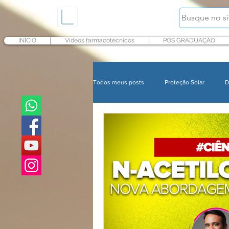
INÍCIO
Vídeos farmacotécnicos
PÓS GRADUAÇÃO
Todos meus posts
Proteção Solar
D
In Cosmetics
Cursos
Maqui
Microbioma e Pele
Proteção solar
Nutricosméticos
Tratamentos corp