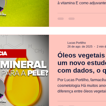
à vitamina E como adjuvante
da psoríase vulgar. A propos
estresse oxidativo, dois dos 
fisiopatologia da doença.
Lucas Portilho
26 de ago. de 2025
2 min d
Óleos vegetais 
um novo estud
com dados, o q
há anos
Por Lucas Portilho, farmacêu
cosmetologia Há muitos anos explico em cursos a
diferença entre óleos vegeta
assunto é hidratação, função
cutânea. Pesquisadores exem