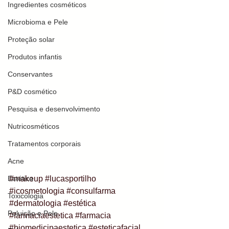
Ingredientes cosméticos
Microbioma e Pele
Proteção solar
Produtos infantis
Conservantes
P&D cosmético
Pesquisa e desenvolvimento
Nutricosméticos
Tratamentos corporais
Acne
#makeup
#lucasportilho
Estética
#icosmetologia
#consulfarma
Toxicologia
#dermatologia
#estética
Poluição e Pele
#farmaciaestetica
#farmacia
#biomedicinaestetica
#esteticafacial