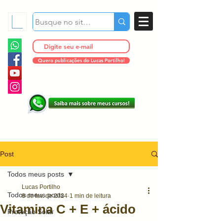
Quero publicações do Lucas Portilho!
Post
Todos meus posts
Lucas Portilho
Todos meus posts
8 de fev. de 2024
1 min de leitura
Vitamina C + E + ácido
Proteção Solar