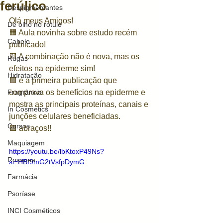
ferúlico
Despigmentantes
Olá meus Amigos! 
De olho no rótulo
🟧 Aula novinha sobre estudo recém 
Cabelo
publicado!
🟨 A combinação não é nova, mas os 
Rugas
efeitos na epiderme sim!
Hidratação
🟩 é a primeira publicação que 
Fragrância
comprova os benefícios na epiderme e 
mostra as principais proteínas, canais e 
In Cosmetics
junções celulares beneficiadas.
Cursos
🟪 abraços!!
Maquiagem
https://youtu.be/lbKtoxP49Ns?
Rosacea
si=HBf9mG2tVsfpDymG
Farmácia
Psoríase
INCI Cosméticos