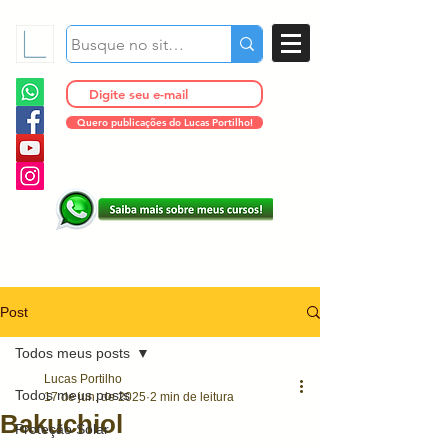
Quero publicações do Lucas Portilho!
Post
Todos meus posts
Lucas Portilho
Todos meus posts
17 de jun. de 2025
2 min de leitura
Bakuchiol
Proteção Solar