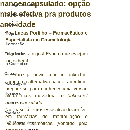
nanoencapsulado: opção
Despigmentantes
mais efetiva pra produtos
De olho no rótulo
anti-idade
Cabelo
Por Lucas Portilho – Farmacêutico e 
Rugas
Especialista em Cosmetologia
Hidratação
Fragrância
Olá, meus amigos! Espero que estejam 
todos bem!
In Cosmetics
Cursos
Se você já ouviu falar no bakuchiol 
como uma alternativa natural ao retinol, 
Maquiagem
prepare-se para conhecer uma versão 
Rosacea
ainda mais inovadora: o 
bakuchiol 
nanoencapsulado
. 
Farmácia
No Brasil já temos esse ativo disponível 
Psoríase
em farmácias de manipulação e 
INCI Cosméticos
indústrias cosméticas (vendido pela 