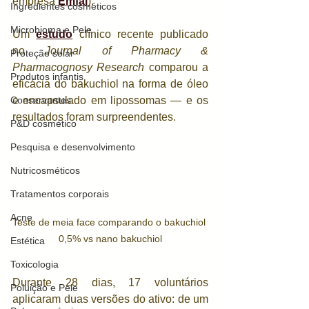
empresa 
Emfal
).
Ingredientes cosméticos
Microbioma e Pele
Um 
estudo
 clínico recente publicado 
no 
Journal of Pharmacy & 
Proteção solar
Pharmacognosy Research
 comparou a 
Produtos infantis
eficácia do bakuchiol na forma de óleo 
Conservantes
e encapsulado em lipossomas — e os 
resultados foram surpreendentes.
P&D cosmético
Pesquisa e desenvolvimento
Nutricosméticos
Tratamentos corporais
Acne
Teste de meia face comparando o bakuchiol 
0,5% vs nano bakuchiol
Estética
Toxicologia
Durante 28 dias, 17 voluntários 
Poluição e Pele
aplicaram duas versões do ativo: de um 