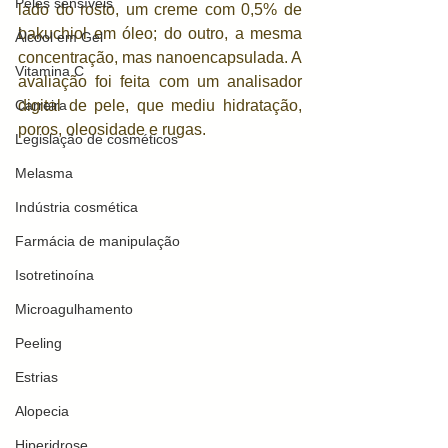
Peles sensíveis
lado do rosto, um creme com 0,5% de 
bakuchiol em óleo; do outro, a mesma 
Álcool em Gel
concentração, mas nanoencapsulada. A 
Vitamina C
avaliação foi feita com um analisador 
digital de pele, que mediu hidratação, 
Carreira
poros, oleosidade e rugas.
Legislação de cosméticos
Melasma
Indústria cosmética
Farmácia de manipulação
Isotretinoína
Microagulhamento
Peeling
Estrias
Alopecia
Hiperidrose