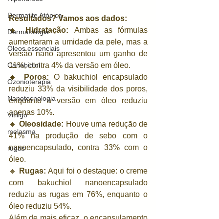
Dermatite Atópica
Resultados? Vamos aos dados:
🔸 
Hidratação:
 Ambas as fórmulas 
Dermatologia
aumentaram a umidade da pele, mas a 
Óleos essenciais
versão nano apresentou um ganho de 
11%, contra 4% da versão em óleo.
Canabidiol
🔸 
Poros:
 O bakuchiol encapsulado 
Ozonioterapia
reduziu 33% da visibilidade dos poros, 
Nanotecnologia
enquanto a versão em óleo reduziu 
apenas 10%.
Vitiligo
🔸 
Oleosidade:
 Houve uma redução de 
melasma
41% na produção de sebo com o 
nanoencapsulado, contra 33% com o 
rugas
óleo.
🔸 
Rugas:
 Aqui foi o destaque: o creme 
com bakuchiol nanoencapsulado 
reduziu as rugas em 76%, enquanto o 
óleo reduziu 54%.
Além de mais eficaz, o encapsulamento 