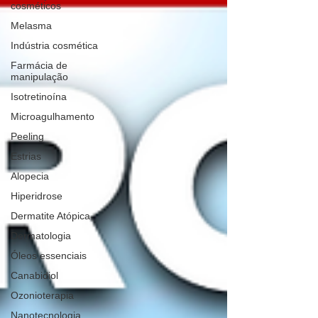
cosméticos
Melasma
Indústria cosmética
Farmácia de
manipulação
Isotretinoína
Microagulhamento
Peeling
Estrias
Alopecia
Hiperidrose
Dermatite Atópica
Dermatologia
Óleos essenciais
Canabidiol
Ozonioterapia
Nanotecnologia