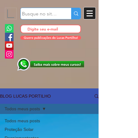
Quero publicações do Lucas Portilho!
BLOG LUCAS PORTILHO
Todos meus posts
Todos meus posts
Proteção Solar