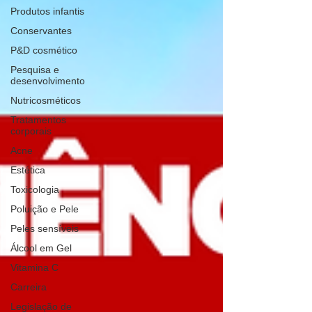
Produtos infantis
Conservantes
P&D cosmético
Pesquisa e
desenvolvimento
Nutricosméticos
Tratamentos
corporais
Acne
Estética
Toxicologia
Poluição e Pele
Peles sensíveis
Álcool em Gel
Vitamina C
Carreira
Legislação de