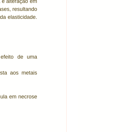
 e alteração em 
ses, resultando 
es sensíveis
a elasticidade. 
efeito de uma 
sta aos metais 
ula em necrose 