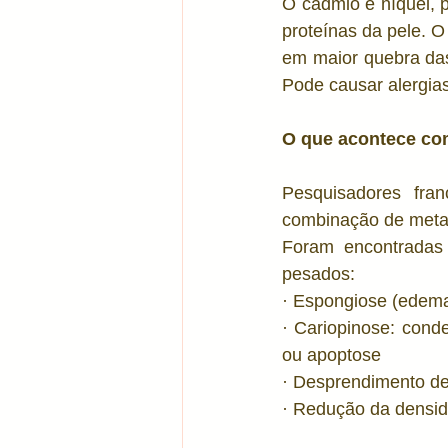
O cádmio e níquel, 
proteínas da pele. O
Tratamentos corporais
Acn
em maior quebra das 
Pode causar alergias
Álcool em Gel
Vitamina C
O que acontece com
Pesquisadores fr
combinação de metai
Foram encontradas d
pesados:
· Espongiose (edema 
· Cariopinose: cond
ou apoptose
· Desprendimento de
· Redução da densi