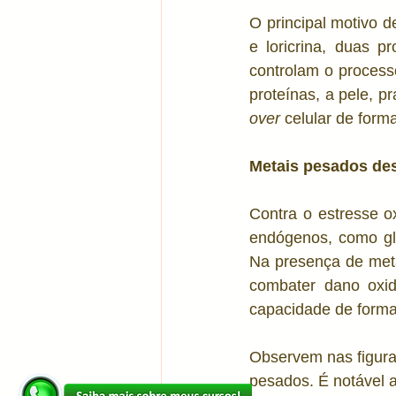
O principal motivo 
e loricrina, duas p
controlam o proces
proteínas, a pele, p
over
 celular de forma
Metais pesados des
Contra o estresse o
endógenos, como glu
Na presença de met
combater dano oxid
capacidade de forma
Observem nas figuras
pesados. É notável 