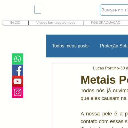
INÍCIO
Vídeos farmacotécnicos
PÓS GRADUAÇÃO
Todos meus posts
Proteção Sol
Lucas Portilho
30 
Hidratação
Fragrância
Metais P
Todos nós já ouvimo
Psoríase
INCI Cosméticos
que eles causam na 
A nossa pele é a p
Produtos infantis
Conserva
contato com essas s