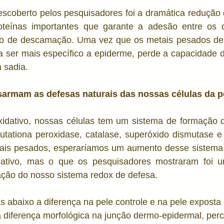
descoberto pelos pesquisadores foi a dramática redução
roteínas importantes que garante a adesão entre os qu
so de descamação. Uma vez que os metais pesados de
ra ser mais específico a epiderme, perde a capacidade 
 sadia. 
armam as defesas naturais das nossas células da p
xidativo, nossas células tem um sistema de formação de
tationa peroxidase, catalase, superóxido dismutase e m
ais pesados, esperaríamos um aumento desse sistema 
ativo, mas o que os pesquisadores mostraram foi u
ção do nosso sistema redox de defesa. 
 abaixo a diferença na pele controle e na pele exposta
a diferença morfológica na junção dermo-epidermal, pe