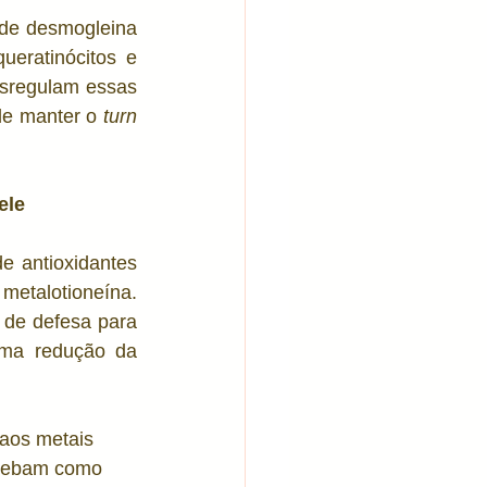
 de desmogleina 
eratinócitos e 
sregulam essas 
de manter o 
turn 
ele
 antioxidantes 
etalotioneína. 
de defesa para 
ma redução da 
 aos metais 
rcebam como 