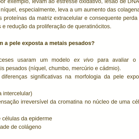
por exemplo, levam ao estresse oxidativo, lesão de DNA
 níquel, especialmente, leva a um aumento das colagena
e
Estética
Toxicologia
Poluição e Pele
Pel
proteínas da matriz extracelular e consequente perda d
 e redução da proliferação de queratinócitos.
 a pele exposta a metais pesados? 
anceses usaram um modelo 
ex vivo
 para avaliar o 
s pesados (níquel, chumbo, mercúrio e cádmio). 
iferenças significativas na morfologia da pele expo
intercelular)
ensação irreversível da cromatina no núcleo de uma cél
 células da epiderme
dade de colágeno