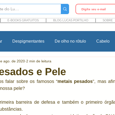
E-BOOKS GRATUITOS
BLOG LUCAS PORTILHO
SOBRE
ar
Despigmentantes
De olho no rótulo
Cabelo
de ago. de 2020
2 min de leitura
In Cosmetics
Cursos
Maquiagem
Rosacea
esados e Pele
s falar sobre os famosos “
metais pesados
”, mas afin
Ingredientes cosméticos
Microbioma e Pele
Pro
nossa pele? 
rimeira barreira de defesa e também o primeiro órgã
ntes
P&D cosmético
Pesquisa e desenvolvimento
ubstâncias. 