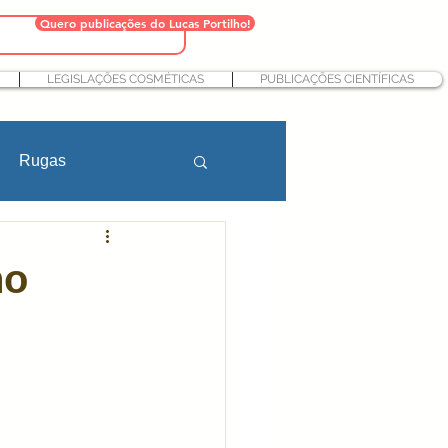
Quero publicações do Lucas Portilho!
LEGISLAÇÕES COSMÉTICAS
PUBLICAÇÕES CIENTÍFICAS
Rugas
Farmácia
no
teção solar
Nutricosméticos