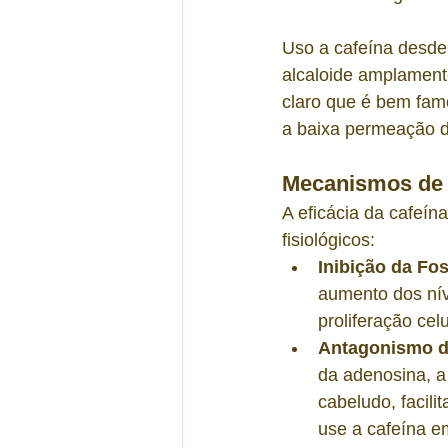
Tratamentos corporais
Acn
Uso a cafeína desde
alcaloide amplamente
claro que é bem famo
Álcool em Gel
Vitamina C
a baixa permeação do
Mecanismos de A
A eficácia da cafeín
fisiológicos:
Inibição da Fo
aumento dos nív
proliferação cel
Antagonismo d
da adenosina, a
cabeludo, facili
use a cafeína e