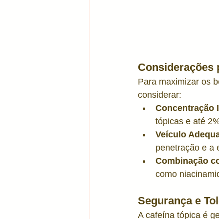
Considerações 
Para maximizar os be
considerar:
Concentração I
tópicas e até 2
Veículo Adequ
penetração e a e
Combinação co
como niacinamida
Segurança e Tol
A cafeína tópica é g