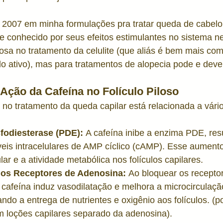
e
Estética
Toxicologia
Poluição e Pele
Pel
 2007 em minha formulações pra tratar queda de cabelo.
 conhecido por seus efeitos estimulantes no sistema ne
sa no tratamento da celulite (que aliás é bem mais com
 ativo), mas para tratamentos de alopecia pode e deve s
ção da Cafeína no Folículo Piloso
a no tratamento da queda capilar está relacionada a vár
sfodiesterase (PDE):
 A cafeína inibe a enzima PDE, res
eis intracelulares de AMP cíclico (cAMP). Esse aument
ular e a atividade metabólica nos folículos capilares.
os Receptores de Adenosina:
 Ao bloquear os recepto
 cafeína induz vasodilatação e melhora a microcirculaçã
tando a entrega de nutrientes e oxigênio aos folículos. (p
m loções capilares separado da adenosina).