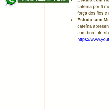
Estudo com Ho
cafeína por 6 m
força dos fios e
Estudo com Mu
cafeína apresen
com boa tolerabi
https://www.yo