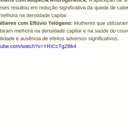
mens com Alopecia Androgenética:
 A aplicação de 
eses resultou em redução significativa da queda de cab
 melhora na densidade capilar.
lheres com Eflúvio Telógeno:
 Mulheres que utilizar
taram melhora na densidade capilar e na saúde do cour
lidade e ausência de efeitos adversos significativos.
utube.com/watch?v=YRICcTgZBk4