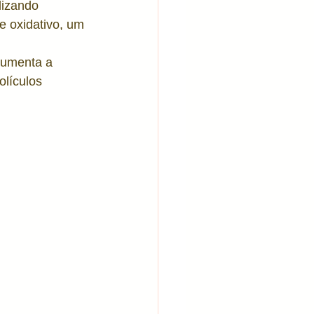
lizando 
se oxidativo, um 
aumenta a 
olículos 