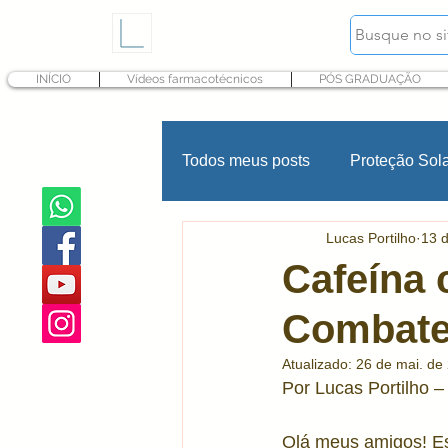
INÍCIO
Vídeos farmacotécnicos
PÓS GRADUAÇÃO
Todos meus posts
Proteção Sol
Lucas Portilho
13 
Hidratação
Fragrância
Cafeína 
Combate
Psoríase
INCI Cosméticos
Atualizado:
26 de mai. de
Por Lucas Portilho 
Produtos infantis
Conserva
Olá meus amigos! E