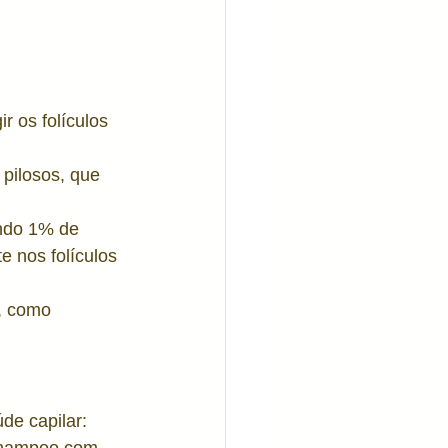
r os folículos 
 pilosos, que 
ndo 1% de 
 nos folículos 
, como 
de capilar: