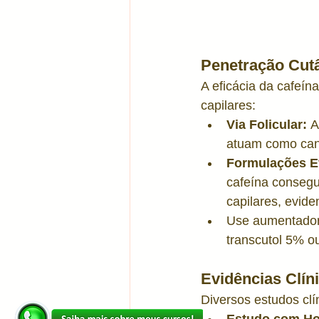
Penetração Cutâ
A eficácia da cafeín
capilares:
Via Folicular:
 A
atuam como canai
Formulações Ef
cafeína consegu
capilares, evide
Use aumentador
transcutol 5% o
Evidências Clín
Diversos estudos clí