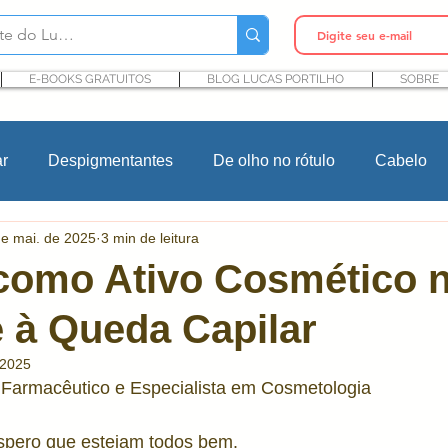
E-BOOKS GRATUITOS
BLOG LUCAS PORTILHO
SOBRE
ar
Despigmentantes
De olho no rótulo
Cabelo
de mai. de 2025
3 min de leitura
In Cosmetics
Cursos
Maquiagem
Rosacea
como Ativo Cosmético 
 à Queda Capilar
Ingredientes cosméticos
Microbioma e Pele
Pro
 2025
– Farmacêutico e Especialista em Cosmetologia
ntes
P&D cosmético
Pesquisa e desenvolvimento
spero que estejam todos bem.