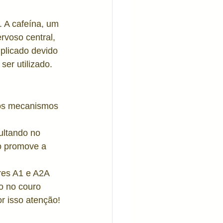
es sensíveis
 A cafeína, um 
rvoso central, 
plicado devido 
er utilizado.
ios mecanismos 
ultando no 
o promove a 
res A1 e A2A 
o no couro 
or isso atenção! 