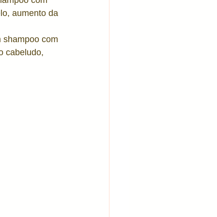
shampoo com 
elo, aumento da 
am shampoo com 
o cabeludo, 