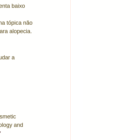
enta baixo 
na tópica não 
ara alopecia.
udar a 
smetic 
ology and 
7