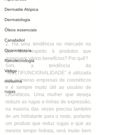
Dermatite Atópica
Dermatologia
Óleos essenciais
Canabidiol
2. Há uma tendência no mercado no 
Ozonioterapia
que diz respeito à produtos que 
agreguem vários benefícios? Por quê?
Nanotecnologia
Sim, a tendência da 
Vitiligo
"MULTIFUNCIONALIDADE" é utilizada 
por inúmeras empresas de cosméticos 
melasma
e é sempre muito útil ao usuário de 
rugas
cosméticos. Uma mulher que deseja 
reduzir as rugas e linhas de expressão, 
na maioria das vezes precisa também 
de um hidratante para o rosto, portanto 
um produto que reduz rugas e que ao 
mesmo tempo hidrata, será muito bem 