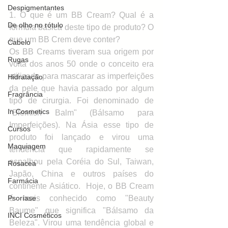
Despigmentantes
1. O que é um BB Cream? Qual é a 
De olho no rótulo
fórmula básica deste tipo de produto? O 
que um BB Crem deve conter?
Cabelo
Os BB Creams tiveram sua origem por 
Rugas
volta dos anos 50 onde o conceito era 
utilizado para mascarar as imperfeições 
Hidratação
da pele que havia passado por algum 
Fragrância
tipo de cirurgia. Foi denominado de  
In Cosmetics
"Blemish Balm" (Bálsamo para 
Imperfeições). Na Ásia esse tipo de 
Cursos
produto foi lançado e virou uma 
Maquiagem
tendência que rapidamente se 
espalhou pela Coréia do Sul, Taiwan, 
Rosacea
Japão, China e outros países do 
Farmácia
continente Asiático.  Hoje, o BB Cream 
Psoríase
é mais conhecido como "Beauty 
Baume" que significa "Bálsamo da 
INCI Cosméticos
Beleza". Virou uma tendência global e 