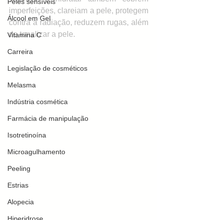
Peles sensíveis
imperfeições, clareiam a pele, protegem 
Álcool em Gel
contra a radiação, reduzem rugas, além 
de tonalizar a pele. 
Vitamina C
Carreira
Legislação de cosméticos
Melasma
Indústria cosmética
Farmácia de manipulação
Isotretinoína
Microagulhamento
Peeling
Estrias
Alopecia
Hiperidrose