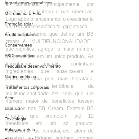
Ingredientes cosméticos
é consumido principalmente por 
mulheres na Europa e nas Américas. 
Microbioma e Pele
Logo após o lançamento, o crescimento 
Proteção solar
no mercado cosmético foi gigantesco. 
O principal termo que define um BB 
Produtos infantis
cream é "MULTIFUNCIONALIDADE", 
Conservantes
que significa, agregar o maior número 
P&D cosmético
de benefícios em um único produto.  As 
formulações iniciais continham 
Pesquisa e desenvolvimento
ingredientes que suavizavam e 
Nutricosméticos
prometiam uma pele mais hidratada, 
porém a tendência da 
Tratamentos corporais
multifuncionalidade fez com que um 
Acne
número maior de benefícios fossem 
Estética
incluídos nos BB Cream. Existem BB 
Creams que prometem até 12 
Toxicologia
benefícios em um só produto. 
Poluição e Pele
Atualmente as formulações, além de 
suavizar e hidratar também cobrem 