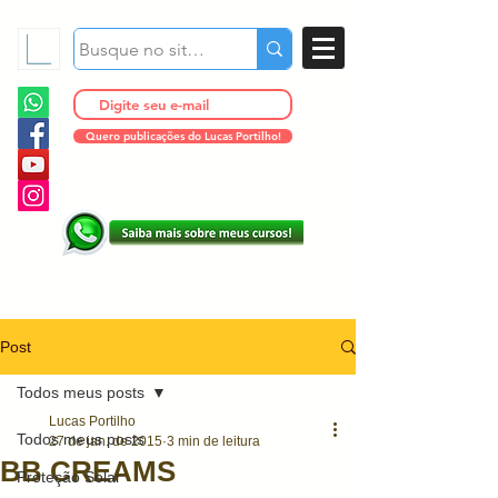
Quero publicações do Lucas Portilho!
Post
Todos meus posts
Lucas Portilho
Todos meus posts
27 de jan. de 2015
3 min de leitura
BB CREAMS
Proteção Solar