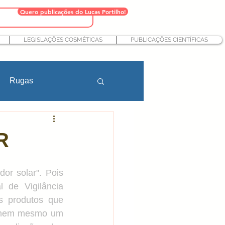
Quero publicações do Lucas Portilho!
LEGISLAÇÕES COSMÉTICAS
PUBLICAÇÕES CIENTÍFICAS
Rugas
Farmácia
R
teção solar
or solar". Pois 
de Vigilância 
s produtos que 
Nutricosméticos
, nem mesmo um 