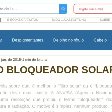
E-BOOKS GRATUITOS
BLOG LUCAS PORTILHO
SOBRE
ar
Despigmentantes
De olho no rótulo
Cabelo
 jan. de 2015
1 min de leitura
In Cosmetics
Cursos
Maquiagem
Rosacea
DO BLOQUEADOR SOLA
Ingredientes cosméticos
Microbioma e Pele
Pro
a sobre qual é melhor, o "filtro solar" ou o "bloquead
ão deve mais existir. A ANVISA (Agência Nacional 
u uma resolução que proibiu o termo “bloqueador” do
ntes
P&D cosmético
Pesquisa e desenvolvimento
ntra a radiação. O motivo é simples, nenhum produto