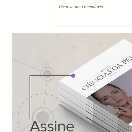
Escreva um comentário
Exossoma Oral: Os
nanocêuticos naturais com
ação super Antioxidante