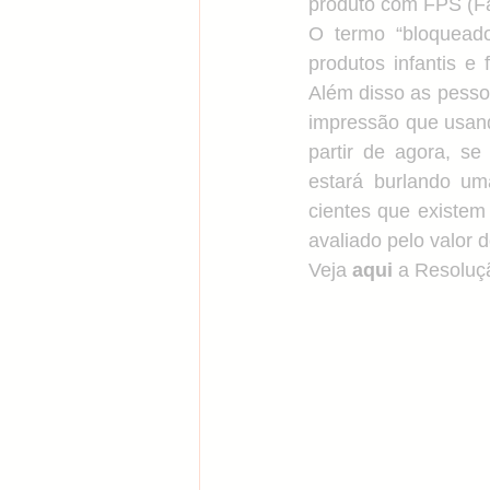
produto com FPS (Fa
O termo “bloqueador
Tratamentos corporais
Acn
produtos infantis e 
Além disso as pesso
impressão que usand
Álcool em Gel
Vitamina C
partir de agora, se
estará burlando um
cientes que existem 
avaliado pelo valor 
Veja 
aqui
 a Resoluç