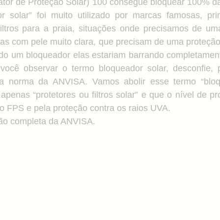
tor de Proteção Solar) 100 consegue bloquear 100% da r
 solar” foi muito utilizado por marcas famosas, pri
e
Estética
Toxicologia
Poluição e Pele
Pel
filtros para a praia, situações onde precisamos de uma
as com pele muito clara, que precisam de uma proteção 
o um bloqueador elas estariam barrando completamente
 você observar o termo bloqueador solar, desconfie, 
a norma da ANVISA. Vamos abolir esse termo “bloque
apenas “protetores ou filtros solar” e que o nível de pr
do FPS e pela proteção contra os raios UVA.   
ão completa da ANVISA.