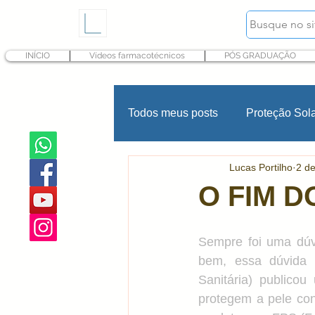
INÍCIO
Vídeos farmacotécnicos
PÓS GRADUAÇÃO
Todos meus posts
Proteção Sol
Lucas Portilho
2 de
Hidratação
Fragrância
O FIM 
Psoríase
INCI Cosméticos
Sempre foi uma dúvid
bem, essa dúvida n
Sanitária) publico
Produtos infantis
Conserva
protegem a pele co