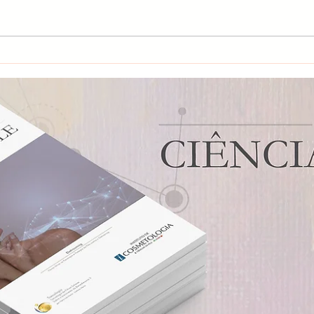
Melatonina e Pele: Todo
Foto
Profissinal deveria saber
Con
disso