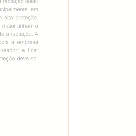
adiação solar. 
ncipalmente em 
es sensíveis
 alta proteção. 
maior tinham a 
 a radiação. A 
pois a empresa 
ador” e ficar 
oteção deve ser 