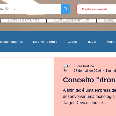
E-BOOKS GRATUITOS
BLOG LUCAS PORTILHO
SOBRE
espigmentantes
De olho no rótulo
Cabelo
Rugas
Hidrat
agem
Rosacea
Farmácia
Psoríase
INCI Cosméticos
Lucas Portilho
17 de mai. de 2016
1 min d
Conceito "dron
Produtos infantis
Conservantes
P&D cosmético
Pesquisa
A Infinitec é uma empresa de
desenvolver uma tecnologia b
Target Device, onde é...
orais
Acne
Estética
Toxicologia
Poluição e Pele
P