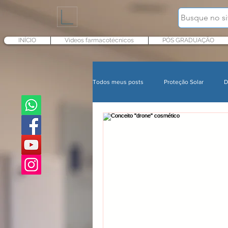
INÍCIO
Vídeos farmacotécnicos
PÓS GRADUAÇÃO
Todos meus posts
Proteção Solar
D
In Cosmetics
Cursos
Maqui
Microbioma e Pele
Proteção solar
Nutricosméticos
Tratamentos corp