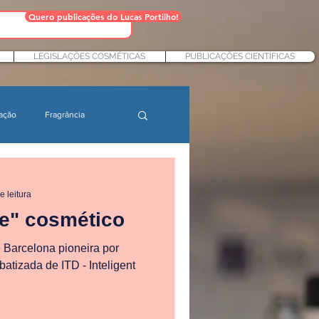
Quero publicações do Lucas Portilho!
LEGISLAÇÕES COSMÉTICAS
PUBLICAÇÕES CIENTÍFICAS
ação
Fragrância
Ingredientes cosméticos
e leitura
e" cosmético
 e desenvolvimento
 Barcelona pioneira por
atizada de ITD - Inteligent
eles sensíveis