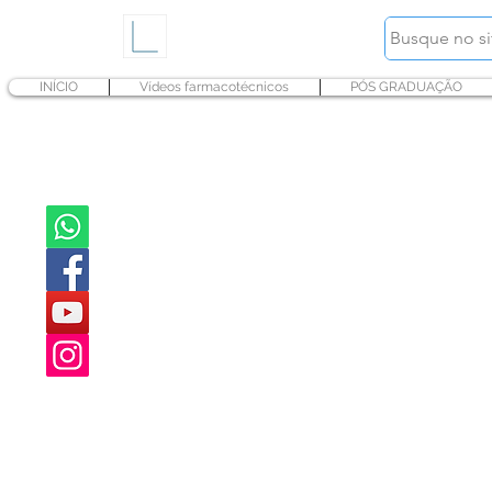
INÍCIO
Vídeos farmacotécnicos
PÓS GRADUAÇÃO
Canab