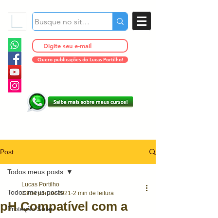
Quero publicações do Lucas Portilho!
Post
Todos meus posts
Lucas Portilho
Todos meus posts
23 de jun. de 2021
2 min de leitura
pH Compatível com a
Proteção Solar