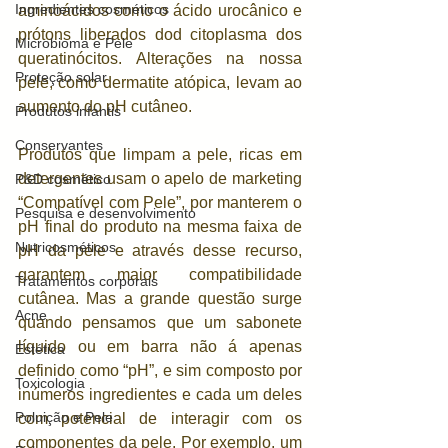
Ingredientes cosméticos
aminoácidos como o ácido urocânico e 
prótons liberados dod citoplasma dos 
Microbioma e Pele
queratinócitos. Alterações na nossa 
Proteção solar
pele, como dermatite atópica, levam ao 
aumento do pH cutâneo. 
Produtos infantis
Conservantes
Produtos que limpam a pele, ricas em 
detergentes usam o apelo de marketing 
P&D cosmético
“Compatível com Pele”, por manterem o 
Pesquisa e desenvolvimento
pH final do produto na mesma faixa de 
Nutricosméticos
pH da pele e através desse recurso, 
garantem maior compatibilidade 
Tratamentos corporais
cutânea. Mas a grande questão surge 
Acne
quando pensamos que um sabonete 
líquido ou em barra não á apenas 
Estética
definido como “pH”, e sim composto por 
Toxicologia
inúmeros ingredientes e cada um deles 
Poluição e Pele
com potencial de interagir com os 
componentes da pele. Por exemplo, um 