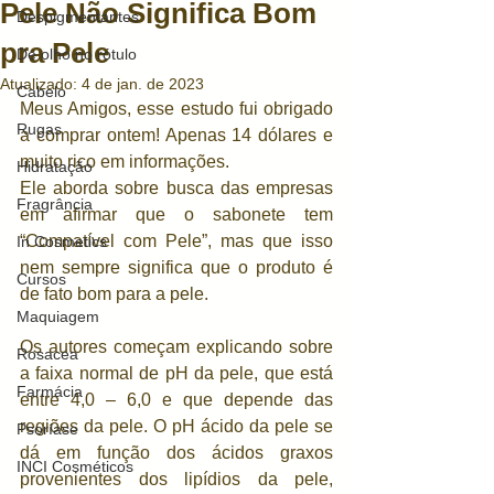
Pele Não Significa Bom
Despigmentantes
pra Pele
De olho no rótulo
Atualizado:
4 de jan. de 2023
Cabelo
Meus Amigos, esse estudo fui obrigado 
Rugas
a comprar ontem! Apenas 14 dólares e 
muito rico em informações. 
Hidratação
Ele aborda sobre busca das empresas 
Fragrância
em afirmar que o sabonete tem 
“Compatível com Pele”, mas que isso 
In Cosmetics
nem sempre significa que o produto é 
Cursos
de fato bom para a pele. 
Maquiagem
Os autores começam explicando sobre 
Rosacea
a faixa normal de pH da pele, que está 
Farmácia
entre 4,0 – 6,0 e que depende das 
regiões da pele. O pH ácido da pele se 
Psoríase
dá em função dos ácidos graxos 
INCI Cosméticos
provenientes dos lipídios da pele, 