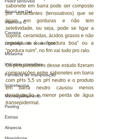
Peles sensíveis
sabonete em barra pode ser composto 
Álcool em Gel
por surfactantes (tensoativos) que se 
ligam em gorduras e não tem 
Vitamina C
seletividade, ou seja, pode se ligar a 
Carreira
sujeira, ceramidas, ácidos graxos e não 
importa se é a “gordura boa” ou a 
Legislação de cosméticos
“gordura ruim”, no fim vai tudo pro ralo. 
Melasma
Indústria cosmética
Os pesquisadores desse estudo fizeram 
comparações entre sabonetes em barra 
Farmácia de manipulação
com pHs 5,5 
vs
 pH neutro e o produto 
Isotretinoína
em barra neutro causou menos 
desidratação e menor perda de água 
Microagulhamento
transepidermal. 
Peeling
Estrias
Alopecia
Hiperidrose