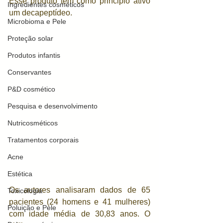
Esse produto tem como principio ativo 
Ingredientes cosméticos
um decapeptídeo. 
Microbioma e Pele
Proteção solar
Produtos infantis
Conservantes
P&D cosmético
Pesquisa e desenvolvimento
Nutricosméticos
Tratamentos corporais
Acne
Estética
Os autores analisaram dados de 65 
Toxicologia
pacientes (24 homens e 41 mulheres) 
Poluição e Pele
com idade média de 30,83 anos. O 