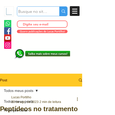
Quero publicações do Lucas Portilho!
Post
Todos meus posts
Lucas Portilho
Todos meus posts
20 de ago. de 2023
2 min de leitura
Peptídeos no tratamento
Proteção Solar