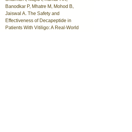
Banodkar P, Mhatre M, Mohod B, 
Jaiswal A. The Safety and 
Effectiveness of Decapeptide in 
Patients With Vitiligo: A Real-World 
Study. Cureus. 2023 Jul 
5;15(7):e41418. doi: 
10.7759/cureus.41418. PMID: 
37546028; PMCID: PMC10403243.
#makeup
#lucasportilho
#icosmetologia
#consulfarma
#dermatologia
#estética
#farmaciaestetica
#farmacia
#biomedicinaestetica
#esteticafacial
#esteticacorporal
#estetica
#melasma
#saudeestetica
#protecaosolar
#filtrosolar
#harmonizacaofacial
#esteticafacial
#harmonizacaofacial
#harmonizacaocorporal
#peelingfacial