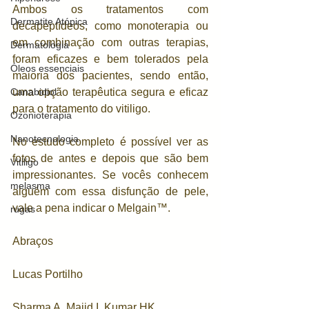
Ambos os tratamentos com 
Dermatite Atópica
decapeptídeos, como monoterapia ou 
em combinação com outras terapias, 
Dermatologia
foram eficazes e bem tolerados pela 
Óleos essenciais
maioria dos pacientes, sendo então, 
Canabidiol
uma opção terapêutica segura e eficaz 
para o tratamento do vitiligo.
Ozonioterapia
Nanotecnologia
No estudo completo é possível ver as 
fotos de antes e depois que são bem 
Vitiligo
impressionantes. Se vocês conhecem 
melasma
alguém com essa disfunção de pele, 
vale a pena indicar o Melgain™.
rugas
Abraços
Lucas Portilho
Sharma A, Majid I, Kumar HK, 