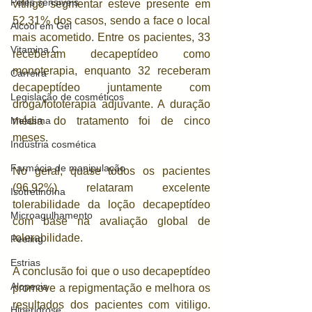
Peles sensíveis
vitiligo segmentar esteve presente em 
52,31% dos casos, sendo a face o local 
Álcool em Gel
mais acometido. Entre os pacientes, 33 
Vitamina C
receberam decapeptídeo como 
monoterapia, enquanto 32 receberam 
Carreira
decapeptídeo juntamente com 
Legislação de cosméticos
droga/fototerapia adjuvante. A duração 
Melasma
média do tratamento foi de cinco 
meses. 
Indústria cosmética
Farmácia de manipulação
No geral, quase todos os pacientes 
(96,92%) relataram excelente 
Isotretinoína
tolerabilidade da loção decapeptídeo 
Microagulhamento
com base na avaliação global de 
tolerabilidade. 
Peeling
Estrias
A conclusão foi que o uso decapeptídeo 
Alopecia
promove a repigmentação e melhora os 
resultados dos pacientes com vitiligo. 
Hiperidrose