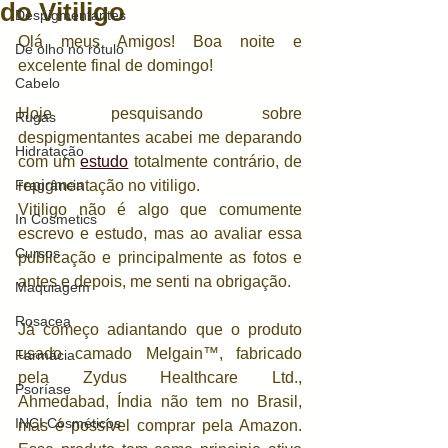
do Vitiligo
Despigmentantes
Olá meus Amigos! Boa noite e 
De olho no rótulo
excelente final de domingo!
Cabelo
Hoje pesquisando sobre 
Rugas
despigmentantes acabei me deparando 
Hidratação
com um 
estudo
 totalmente contrário, de 
Fragrância
repigmentação no vitiligo. 
Vitiligo não é algo que comumente 
In Cosmetics
escrevo e estudo, mas ao avaliar essa 
Cursos
publicação e principalmente as fotos e 
antes e depois, me senti na obrigação. 
Maquiagem
Rosacea
Já começo adiantando que o produto 
usado camado Melgain™, fabricado 
Farmácia
pela Zydus Healthcare Ltd., 
Psoríase
Ahmedabad, Índia não tem no Brasil, 
INCI Cosméticos
mas é possível comprar pela Amazon. 