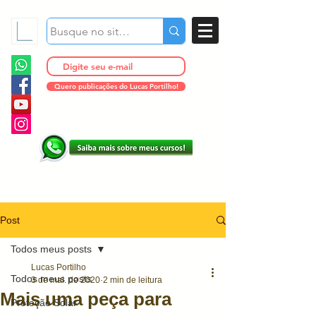
Quero publicações do Lucas Portilho!
Post
Todos meus posts
Lucas Portilho
Todos meus posts
3 de mai. de 2020
2 min de leitura
Mais uma peça para
Proteção Solar