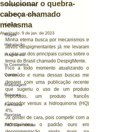
solucionar o quebra-
Despigmentantes
cabeça chamado
De olho no rótulo
melasma
Cabelo
Atualizado:
9 de jan. de 2023
Rugas
Minha eterna busca por mecanismos e 
Hidratação
ativos despigmentantes já me levaram 
a criar um dos principais cursos sobre o 
Fragrância
tema do Brasil chamado DespigMente.
In Cosmetics
Fico a todo momento atualizando o 
Cursos
conteúdo e numa dessas buscas me 
deparei com uma publicação recente 
Maquiagem
que sugeriu o uso de um produto 
Rosacea
importado, um produto francês 
clareador versus a hidroquinona (HQ) 
Farmácia
4%. 
Psoríase
Já gostei de cara, pois competir com a 
hidroquinona, o padrão ouro em 
INCI Cosméticos
despigmentação, ainda mais na 