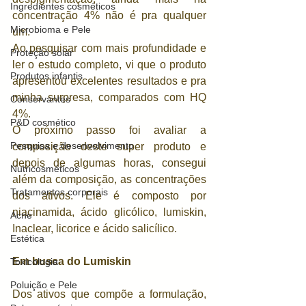
Ingredientes cosméticos
concentração 4% não é pra qualquer 
Microbioma e Pele
um. 
Ao pesquisar com mais profundidade e 
Proteção solar
ler o estudo completo, vi que o produto 
Produtos infantis
apresentou excelentes resultados e pra 
minha surpresa, comparados com HQ 
Conservantes
4%. 
P&D cosmético
O próximo passo foi avaliar a 
Pesquisa e desenvolvimento
composição deste super produto e 
depois de algumas horas, consegui 
Nutricosméticos
além da composição, as concentrações 
Tratamentos corporais
dos ativos. Ele é composto por 
niacinamida, ácido glicólico, lumiskin, 
Acne
Inaclear, licorice e ácido salicílico. 
Estética
Em busca do Lumiskin
Toxicologia
Poluição e Pele
Dos ativos que compõe a formulação, 