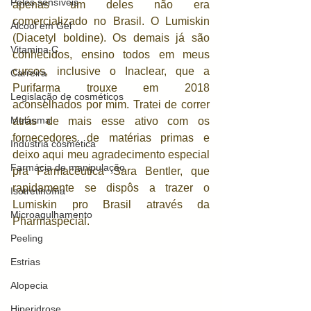
Peles sensíveis
apenas um deles não era 
comercializado no Brasil. O Lumiskin 
Álcool em Gel
(Diacetyl boldine). Os demais já são 
Vitamina C
conhecidos, ensino todos em meus 
cursos, inclusive o Inaclear, que a 
Carreira
Purifarma trouxe em 2018 
Legislação de cosméticos
aconselhados por mim. Tratei de correr 
Melasma
atrás de mais esse ativo com os 
fornecedores de matérias primas e 
Indústria cosmética
deixo aqui meu agradecimento especial 
Farmácia de manipulação
pra Farmacêutica Sara Bentler, que 
rapidamente se dispôs a trazer o 
Isotretinoína
Lumiskin pro Brasil através da 
Microagulhamento
Pharmaspecial. 
Peeling
Estrias
Alopecia
Hiperidrose