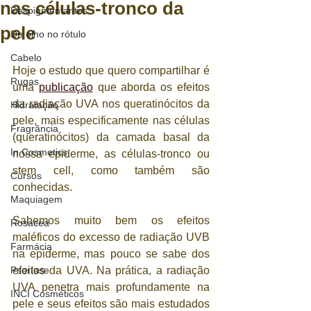
nas células-tronco da
Despigmentantes
pele
De olho no rótulo
Cabelo
Hoje o estudo que quero compartilhar é 
Rugas
uma 
publicação
 que aborda os efeitos 
da radiação UVA nos queratinócitos da 
Hidratação
pele, mais especificamente nas células 
Fragrância
(queratinócitos) da camada basal da 
In Cosmetics
nossa epiderme, as células-tronco ou 
stem cell, como também são 
Cursos
conhecidas.
Maquiagem
Sabemos muito bem os efeitos 
Rosacea
maléficos do excesso de radiação UVB 
Farmácia
na epiderme, mas pouco se sabe dos 
Psoríase
efeitos da UVA. Na prática, a radiação 
UVA penetra mais profundamente na 
INCI Cosméticos
pele e seus efeitos são mais estudados 