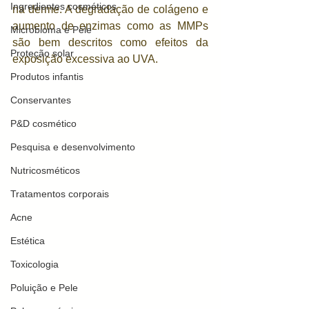
Ingredientes cosméticos
na derme. A degradação de colágeno e 
aumento de enzimas como as MMPs 
Microbioma e Pele
são bem descritos como efeitos da 
Proteção solar
exposição excessiva ao UVA. 
Produtos infantis
Conservantes
P&D cosmético
Pesquisa e desenvolvimento
Nutricosméticos
Tratamentos corporais
Acne
Estética
Toxicologia
Poluição e Pele