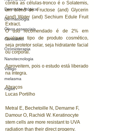
contra as células-tronco é o Solatemis, 
Dermatite Atópica
um blend de Fructose (and) Glycerin 
(and) Water (and) Sechium Edule Fruit 
Dermatologia
Extract. 
Óleos essenciais
O uso recomendado é de 2% em 
qualquer tipo de produto cosmético, 
Canabidiol
seja protetor solar, seja hidratante facial 
Ozonioterapia
ou corporal. 
Nanotecnologia
Aproveitem, pois o estudo está liberado 
Vitiligo
na íntegra.
melasma
Abraços
rugas
Lucas Portilho
Metral E, Bechetoille N, Demarne F, 
Damour O, Rachidi W. Keratinocyte 
stem cells are more resistant to UVA 
radiation than their direct progeny. 