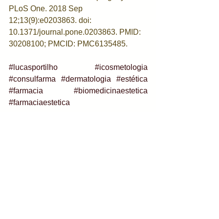
PLoS One. 2018 Sep 
12;13(9):e0203863. doi: 
10.1371/journal.pone.0203863. PMID: 
30208100; PMCID: PMC6135485.
#lucasportilho
#icosmetologia
#consulfarma
#dermatologia
#estética
#farmacia
#biomedicinaestetica
#farmaciaestetica
Proteção Solar
Hidratação
Rugas