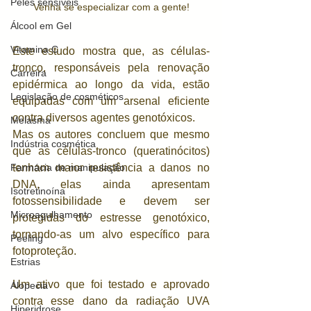
Peles sensíveis
Venha se especializar com a gente!
Álcool em Gel
Vitamina C
Este estudo mostra que, as células-
tronco, responsáveis ​​pela renovação 
Carreira
epidérmica ao longo da vida, estão 
Legislação de cosméticos
equipadas com um arsenal eficiente 
contra diversos agentes genotóxicos. 
Melasma
Mas os autores concluem que mesmo 
Indústria cosmética
que as células-tronco (queratinócitos) 
Farmácia de manipulação
tenham maior resistência a danos no 
DNA, elas ainda apresentam 
Isotretinoína
fotossensibilidade e devem ser 
Microagulhamento
protegidas do estresse genotóxico, 
tornando-as um alvo específico para 
Peeling
fotoproteção.
Estrias
Um ativo que foi testado e aprovado 
Alopecia
contra esse dano da radiação UVA 
Hiperidrose