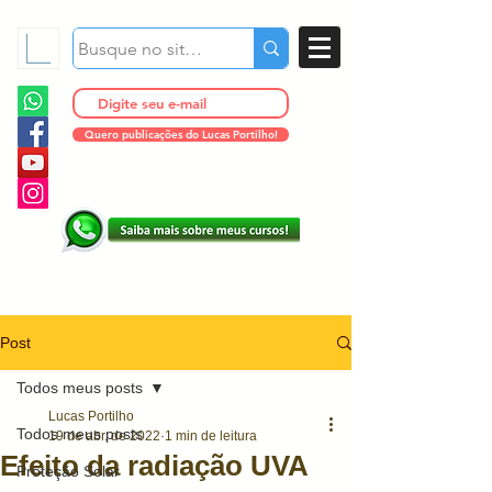
Quero publicações do Lucas Portilho!
Post
Todos meus posts
Lucas Portilho
Todos meus posts
19 de abr. de 2022
1 min de leitura
Efeito da radiação UVA
Proteção Solar