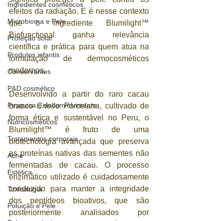
Ingredientes cosméticos
efeitos da radiação. E é nesse contexto 
Microbioma e Pele
que o ingrediente Blumilight™ 
Biofunctional ganha relevância 
Proteção solar
científica e prática para quem atua na 
Produtos infantis
formulação de dermocosméticos 
modernos.
Conservantes
P&D cosmético
Desenvolvido a partir do raro cacau 
Pesquisa e desenvolvimento
branco 
Criollo Porcelana
, cultivado de 
forma ética e sustentável no Peru, o 
Nutricosméticos
Blumilight™ é fruto de uma 
Tratamentos corporais
biotecnologia avançada que preserva 
as proteínas nativas das sementes não 
Acne
fermentadas de cacau. O processo 
Estética
enzimático utilizado é cuidadosamente 
conduzido para manter a integridade 
Toxicologia
dos peptídeos bioativos, que são 
Poluição e Pele
posteriormente analisados por 