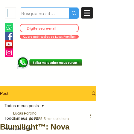
Quero publicações do Lucas Portilho!
Post
Todos meus posts
Lucas Portilho
Todos meus posts
3 de mai. de 2025
3 min de leitura
Blumilight™: Nova
Proteção Solar