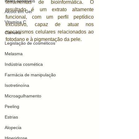
Peles sensíveis
ferramentas de bioinformática. O 
resultado é um extrato altamente 
Álcool em Gel
funcional, com um perfil peptídico 
Vitamina C
exclusivo, capaz de atuar nos 
mecanismos celulares relacionados ao 
Carreira
fotodano e à pigmentação da pele.
Legislação de cosméticos
Melasma
Indústria cosmética
Farmácia de manipulação
Isotretinoína
Microagulhamento
Peeling
Estrias
Alopecia
Hiperidrose