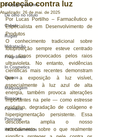
proteção contra luz
Despigmentantes
Atualizado:
26 de mai. de 2025
De olho no rótulo
Por Lucas Portilho – Farmacêutico e 
Cabelo
Especialista em Desenvolvimento de 
Produtos
Rugas
O conhecimento tradicional sobre 
Hidratação
fotoproteção sempre esteve centrado 
nos danos provocados pelos raios 
Fragrância
ultravioleta. No entanto, evidências 
In Cosmetics
científicas mais recentes demonstram 
Cursos
que a exposição à luz visível, 
especialmente à luz azul de alta 
Maquiagem
energia, também provoca alterações 
Rosacea
importantes na pele — como estresse 
oxidativo, degradação de colágeno e 
Farmácia
hiperpigmentação persistente. Essa 
Psoríase
descoberta amplia o nosso 
entendimento sobre o que realmente 
INCI Cosméticos
significa proteger a pele contra os 