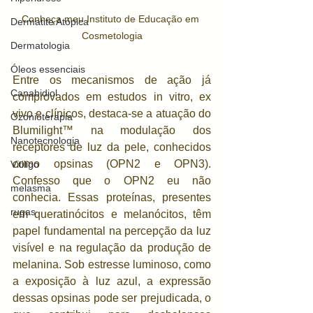
Conheça meu Instituto de Educação em 
Dermatite Atópica
Cosmetologia
Dermatologia
Óleos essenciais
Entre os mecanismos de ação já 
Canabidiol
comprovados em estudos in vitro, ex 
vivo e clínicos, destaca-se a atuação do 
Ozonioterapia
Blumilight™ na modulação dos 
Nanotecnologia
receptores de luz da pele, conhecidos 
como opsinas (OPN2 e OPN3). 
Vitiligo
Confesso que o OPN2 eu não 
melasma
conhecia. Essas proteínas, presentes 
rugas
em queratinócitos e melanócitos, têm 
papel fundamental na percepção da luz 
visível e na regulação da produção de 
melanina. Sob estresse luminoso, como 
a exposição à luz azul, a expressão 
dessas opsinas pode ser prejudicada, o 