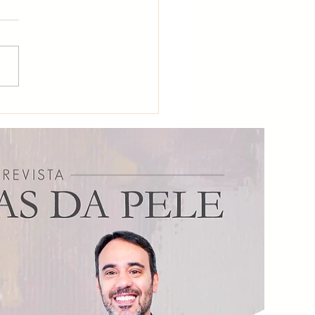
asma e Expossoma:
mos realmente tratando
usa?