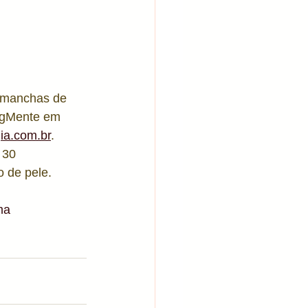
igMente em 
ia.com.br
. 
 30 
 de pele. 
ma