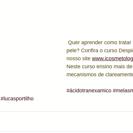
 Quer aprender como tratar manchas de 
pele? Confira o curso Desp
nosso site 
www.icosmetolog
Neste curso ensino mais de
mecanismos de clareamento
#ácidotranexamico
#melas
#lucasportilho