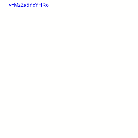
v=MzZa5YcYHRo
e
Estética
Toxicologia
Poluição e Pele
Pel