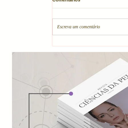
Escreva um comentário
Alfa-Arbutin e
Genotoxicidade: O Que
Este Novo Estudo Nos Faz
Refletir?