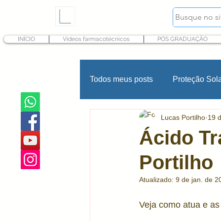
INÍCIO
Vídeos farmacotécnicos
PÓS GRADUAÇÃO
Todos meus posts
Proteção Sol
Lucas Portilho
19 
Hidratação
Fragrância
Ácido Tr
Portilho
Psoríase
INCI Cosméticos
Atualizado:
9 de jan. de 2
Produtos infantis
Conserva
Veja como atua e as p