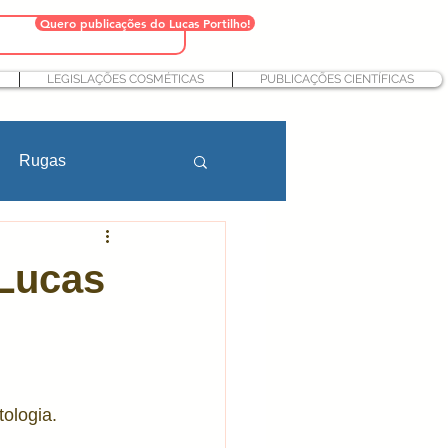
Quero publicações do Lucas Portilho!
LEGISLAÇÕES COSMÉTICAS
PUBLICAÇÕES CIENTÍFICAS
Rugas
Farmácia
 Lucas
teção solar
Nutricosméticos
tologia.