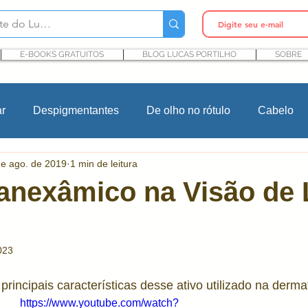
E-BOOKS GRATUITOS
BLOG LUCAS PORTILHO
SOBRE
ar
Despigmentantes
De olho no rótulo
Cabelo
de ago. de 2019
1 min de leitura
In Cosmetics
Cursos
Maquiagem
Rosacea
anexâmico na Visão de
Ingredientes cosméticos
Microbioma e Pele
Pro
023
ntes
P&D cosmético
Pesquisa e desenvolvimento
rincipais características desse ativo utilizado na derma
https://www.youtube.com/watch?