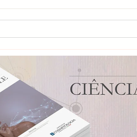
Ácido Tranexâmico: Muito
Mel
além do Melasma
esta
a ca