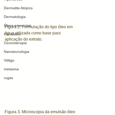
Dermatite Atópica
Dermatologia
Óleos essenciais
Figura 2. Formulação do tipo óleo em 
água utilizada como base para 
Canabidiol
aplicação do extrato. 
Ozonioterapia
Nanotecnologia
Vitiligo
melasma
rugas
Figura 3. Microscopia da emulsão óleo 