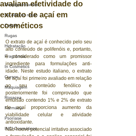
avaliam efetividade do
Despigmentantes
extrato de açaí em
De olho no rótulo
cosméticos
Cabelo
Rugas
O extrato de açaí é conhecido pelo seu 
Hidratação
alto conteúdo de polifenóis e, portanto, 
Fragrância
é considerado como um promissor 
ingrediente para formulações anti-
In Cosmetics
idade. Neste estudo italiano, o extrato 
Cursos
de açaí foi primeiro avaliado em relação 
ao seu conteúdo fenólico e 
Maquiagem
posteriormente foi comprovado que 
Rosacea
emulsão contendo 1% e 2% de extrato 
de açaí proporciona aumento da 
Farmácia
viabilidade celular e atividade 
Psoríase
antioxidante.
INCI Cosméticos
Não houve potencial irritativo associado 