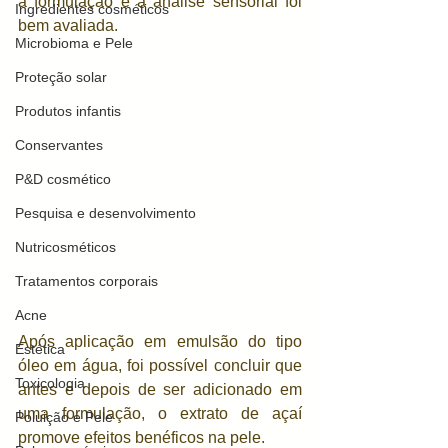
a formulação e a analise sensorial foi 
Ingredientes cosméticos
bem avaliada. 
Microbioma e Pele
Proteção solar
Produtos infantis
Conservantes
P&D cosmético
Pesquisa e desenvolvimento
Nutricosméticos
Tratamentos corporais
Acne
Após aplicação em emulsão do tipo 
Estética
óleo em água, foi possível concluir que 
Toxicologia
antes e depois de ser adicionado em 
uma formulação, o extrato de açaí 
Poluição e Pele
promove efeitos benéficos na pele.  