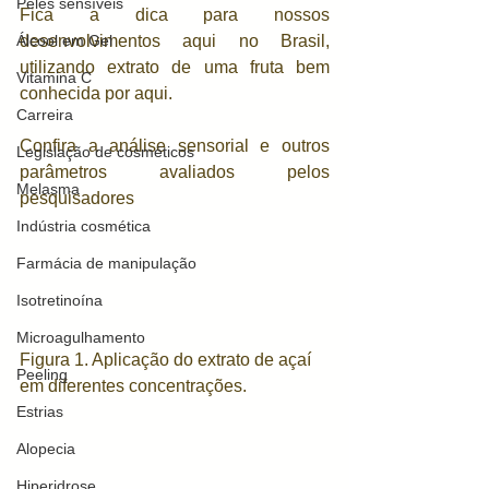
Peles sensíveis
Fica a dica para nossos 
desenvolvimentos aqui no Brasil, 
Álcool em Gel
utilizando extrato de uma fruta bem 
Vitamina C
conhecida por aqui. 
Carreira
Confira a análise sensorial e outros 
Legislação de cosméticos
parâmetros avaliados pelos 
Melasma
pesquisadores
Indústria cosmética
Farmácia de manipulação
Isotretinoína
Microagulhamento
Figura 1. Aplicação do extrato de açaí 
Peeling
em diferentes concentrações. 
Estrias
Alopecia
Hiperidrose