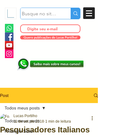
Quero publicações do Lucas Portilho!
Post
Todos meus posts
Lucas Portilho
Todos meus posts
11 de set. de 2018
1 min de leitura
Pesquisadores Italianos
Proteção Solar