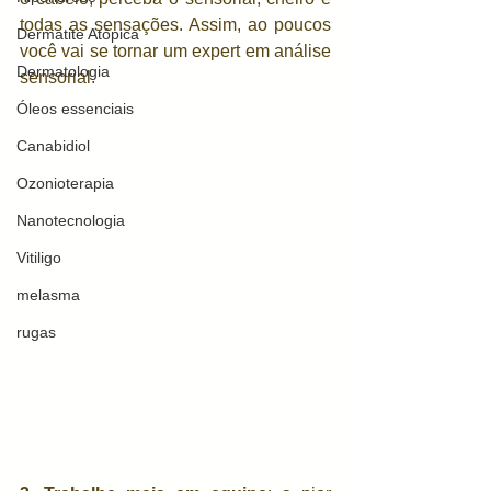
todas as sensações. Assim, ao poucos 
Dermatite Atópica
você vai se tornar um expert em análise 
Dermatologia
sensorial.
Óleos essenciais
Canabidiol
Ozonioterapia
Nanotecnologia
Vitiligo
melasma
rugas