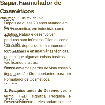
Super Formulador de
Despigmentantes
Cosméticos
De olho no rótulo
Atualizado:
21 de fev. de 2021
Cabelo
Depois de quase 20 anos atuando em 
Rugas
P&D cosmético, em indústrias como 
Adatina, Natura e desenvolver 
Hidratação
produtos para inúmeros Clientes como 
Fragrância
Consultor, depois de formar inúmeros 
formuladores e ensinar várias técnicas, 
In Cosmetics
percebi que algumas coisas básicas 
Cursos
vão ficando pra trás. 
Maquiagem
Nunca devemos perder de vista esses 5 
itens que são tão importantes para um 
Rosacea
Formulador de Cosméticos. 
Farmácia
1. Pesquise antes de Desenvolver:
 o 
Psoríase
termo "P&D" significa Pesquisa e 
INCI Cosméticos
Desenvolvimento e eles andam sempre 