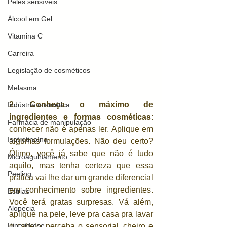
Peles sensíveis
Álcool em Gel
Vitamina C
Carreira
Legislação de cosméticos
Melasma
2. Conheça o máximo de 
Indústria cosmética
ingredientes e formas cosméticas
: 
Farmácia de manipulação
conhecer não é apenas ler. Aplique em 
Isotretinoína
algumas formulações. Não deu certo? 
Ótimo, você já sabe que não é tudo 
Microagulhamento
aquilo, mas tenha certeza que essa 
Peeling
prática vai lhe dar um grande diferencial 
em conhecimento sobre ingredientes. 
Estrias
Você terá gratas surpresas. Vá além, 
Alopecia
aplique na pele, leve pra casa pra lavar 
Hiperidrose
o cabelo, perceba o sensorial, cheiro e 