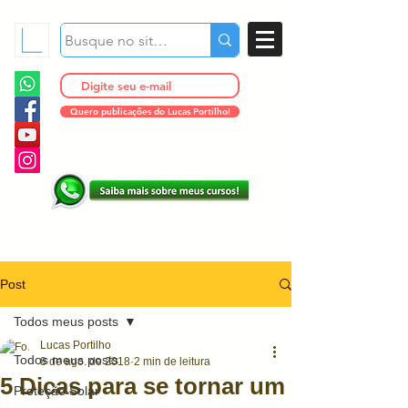
Quero publicações do Lucas Portilho!
Post
Todos meus posts
Lucas Portilho
Todos meus posts
8 de ago. de 2018
2 min de leitura
5 Dicas para se tornar um
Proteção Solar