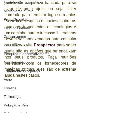
Ingredientes cosméticos
juntos. Correr para a bancada para se 
livrar de um projeto, ou seja, fazer 
Microbioma e Pele
correndo para terminar logo sem antes 
Proteção solar
fazer uma pesquisa minuciosa sobre os 
inúmeros ingredientes e tecnologias é 
Produtos infantis
um caminho para o fracasso. Literaturas 
Conservantes
devem ser armazenadas para consulta 
ou utilize o site 
Prospector
 para saber 
P&D cosmético
quais são as opções que se encaixam 
Pesquisa e desenvolvimento
nos seus produtos. Faça reuniões 
Nutricosméticos
periódicas com os fornecedores de 
matérias primas, eles são de extrema 
Tratamentos corporais
ajuda nestes casos. 
Acne
Estética
Toxicologia
Poluição e Pele