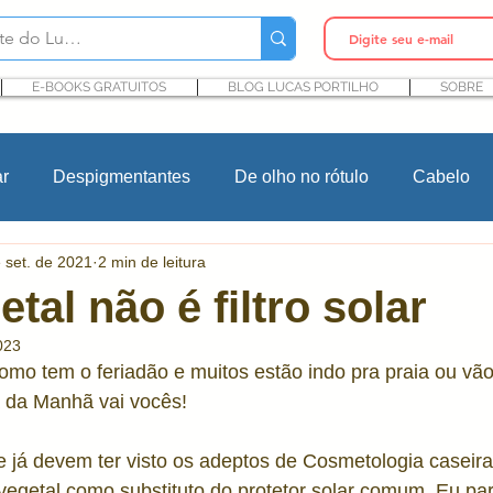
E-BOOKS GRATUITOS
BLOG LUCAS PORTILHO
SOBRE
ar
Despigmentantes
De olho no rótulo
Cabelo
 set. de 2021
2 min de leitura
In Cosmetics
Cursos
Maquiagem
Rosacea
tal não é filtro solar
023
Ingredientes cosméticos
Microbioma e Pele
Pro
o tem o feriadão e muitos estão indo pra praia ou vão 
a da Manhã vai vocês!
ntes
P&D cosmético
Pesquisa e desenvolvimento
 já devem ter visto os adeptos de Cosmetologia caseir
vegetal como substituto do protetor solar comum. Eu par