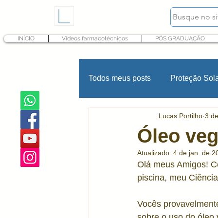
INÍCIO
Vídeos farmacotécnicos
PÓS GRADUAÇÃO
Todos meus posts
Proteção Sol
Lucas Portilho
3 de
Hidratação
Fragrância
Óleo vege
Atualizado:
4 de jan. de 2
Psoríase
INCI Cosméticos
Olá meus Amigos! Com
piscina, meu Ciênci
Produtos infantis
Conserva
Vocês provavelmente
sobre o uso do óleo 