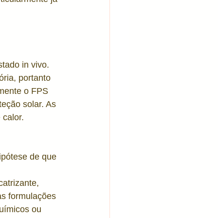
es sensíveis
ado in vivo. 
ria, portanto 
emente o FPS 
teção solar. As 
calor.
ipótese de que 
atrizante, 
as formulações 
químicos ou 