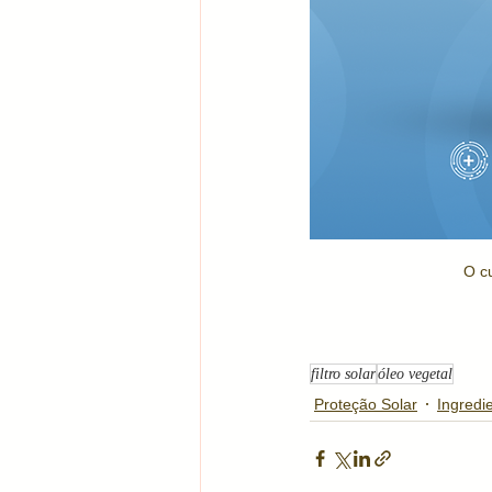
O cu
filtro solar
óleo vegetal
Proteção Solar
Ingredi