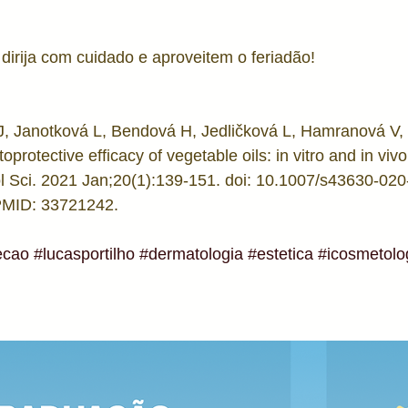
dirija com cuidado e aproveitem o feriadão!
J, Janotková L, Bendová H, Jedličková L, Hamranová V, 
protective efficacy of vegetable oils: in vitro and in vivo
 Sci. 2021 Jan;20(1):139-151. doi: 10.1007/s43630-020
PMID: 33721242.
ecao
#lucasportilho
#dermatologia
#estetica
#icosmetolo