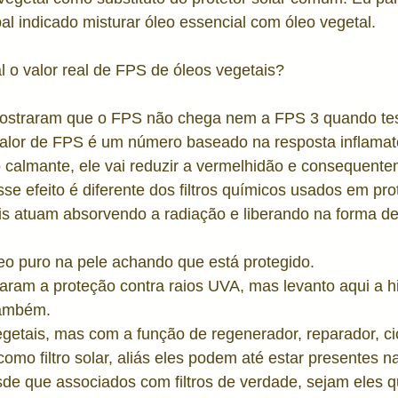
bal indicado misturar óleo essencial com óleo vegetal.
e
Estética
Toxicologia
Poluição e Pele
Pel
l o valor real de FPS de óleos vegetais? 
straram que o FPS não chega nem a FPS 3 quando test
valor de FPS é um número baseado na resposta inflamató
 calmante, ele vai reduzir a vermelhidão e consequent
se efeito é diferente dos filtros químicos usados em pro
is atuam absorvendo a radiação e liberando na forma de 
eo puro na pele achando que está protegido. 
aram a proteção contra raios UVA, mas levanto aqui a h
também. 
getais, mas com a função de regenerador, reparador, cic
omo filtro solar, aliás eles podem até estar presentes n
esde que associados com filtros de verdade, sejam eles 