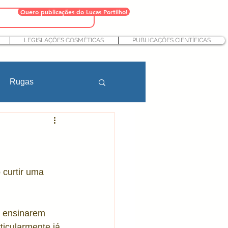
Quero publicações do Lucas Portilho!
LEGISLAÇÕES COSMÉTICAS
PUBLICAÇÕES CIENTÍFICAS
Rugas
Farmácia
teção solar
curtir uma 
Nutricosméticos
a ensinarem 
ticularmente já 