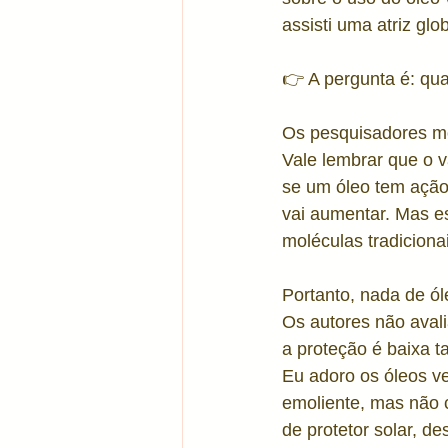
assisti uma atriz glo
Tratamentos corporais
Acn
👉 A pergunta é: qua
Álcool em Gel
Vitamina C
Os pesquisadores mo
Vale lembrar que o 
se um óleo tem ação
vai aumentar. Mas es
moléculas tradiciona
Portanto, nada de ól
Os autores não avali
a proteção é baixa 
Eu adoro os óleos ve
emoliente, mas não c
de protetor solar, d