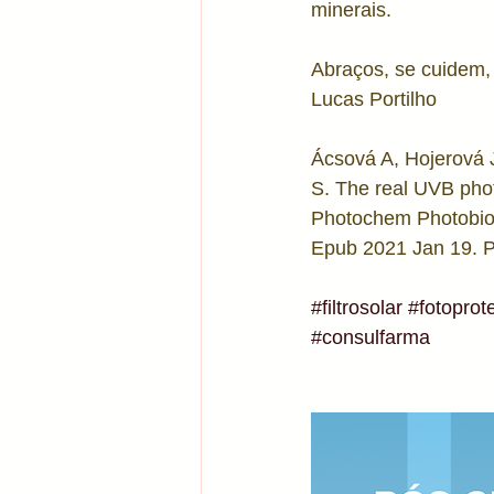
minerais.
Abraços, se cuidem, 
Lucas Portilho
Ácsová A, Hojerová 
S. The real UVB photo
Photochem Photobiol
Epub 2021 Jan 19. 
#filtrosolar
#fotoprot
#consulfarma