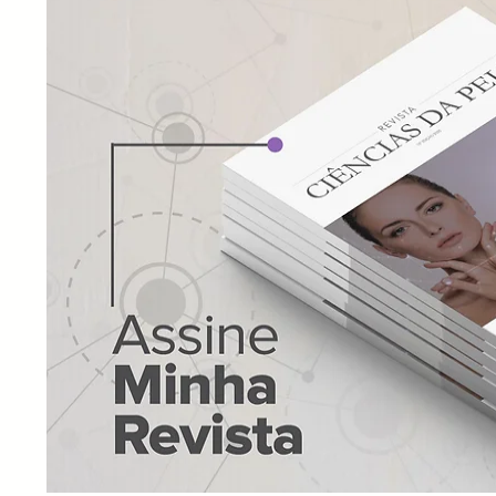
Farmacêutico brasileiro cria
dispositivo patenteado para
produção de Capsules
Cream em pequenas
quantidades