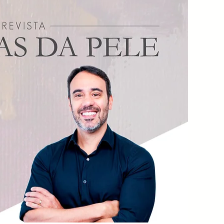
o Hialurônico de
íssimo peso molecular
guro?