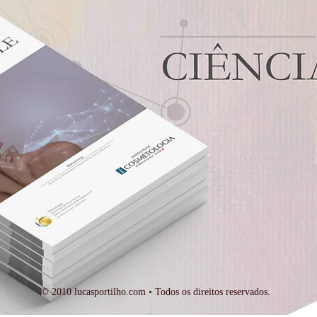
Ácido Tranexâmico: Muito
Ácid
além do Melasma
baix
é se
© 2010 lucasportilho.com • Todos os direitos reservados.