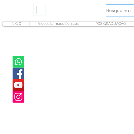
INÍCIO
Vídeos farmacotécnicos
PÓS GRADUAÇÃO
Derm